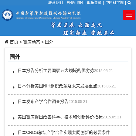
联系我们
|
ENGLISH
|
邮箱登录
|
中国科学院
|
Tog
nav
首页
>
智库动态
>
国外
国外
日本报告分析主要国家五大领域的优劣势
2015.05.21
日本分析美国NIH组织改革及未来发展重点
2015.05.21
日本发布产学合作调查报告
2015.05.21
美国智库提出改善科学、技术和创新评价指标
2015.05.21
日本CRDS总结产学合作实现共同创新的必要条件