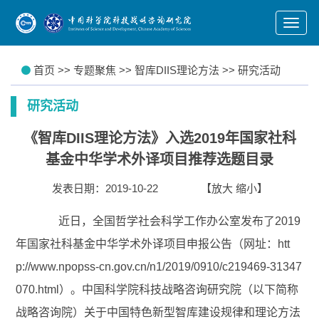
Toggl
naviga
首页
>>
专题聚焦
>>
智库DIIS理论方法
>>
研究活动
研究活动
《智库DIIS理论方法》入选2019年国家社科
基金中华学术外译项目推荐选题目录
发表日期：2019-10-22
【
放大
缩小
】
近日
，全国哲学社会科学工作办公室发布了
2019
年国家社科基金中华学术外译项目申报公告（网址：
htt
p://www.npopss-cn.gov.cn/n1/2019/0910/c219469-31347
070.html
）。中国科学院科技战略咨询研究院（以下简称
战略咨询院）关于中国特色新型智库建设规律和理论方法