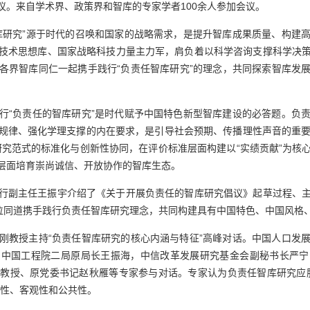
议。来自学术界、政策界和智库的专家学者100余人参加会议。
研究”源于时代的召唤和国家的战略需求，是提升智库成果质量、构建高
技术思想库、国家战略科技力量主力军，肩负着以科学咨询支撑科学决
各界智库同仁一起携手践行“负责任智库研究”的理念，共同探索智库发
“负责任的智库研究”是时代赋予中国特色新型智库建设的必答题。负责
规律、强化学理支撑的内在要求，是引导社会预期、传播理性声音的重要担
研究范式的标准化与创新性协同，在评价标准层面构建以“实绩贡献”为核
层面培育崇尚诚信、开放协作的智库生态。
副主任王振宇介绍了《关于开展负责任的智库研究倡议》起草过程、主
各位同道携手践行负责任智库研究理念，共同构建具有中国特色、中国风格
教授主持“负责任智库研究的核心内涵与特征”高峰对话。中国人口发展
，中国工程院二局原局长王振海，中信改革发展研究基金会副秘书长严宁
教授、原党委书记赵秋雁等专家参与对话。专家认为负责任智库研究应
作性、客观性和公共性。