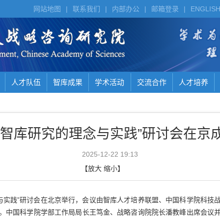
网站地图
|
联系我们
|
内部办公
|
邮箱登录
|
ENGLIS
人才队伍
智库成果
学术活动
交流合作
人才培养
任智库研究的理念与实践”研讨会在京
2025-12-22 19:13
【
放大
缩小
】
与实践”研讨会在北京举行，会议由智库人才培养联盟、中国科学院科技
。中国科学院学部工作局局长王笃金、战略咨询院院长潘教峰出席会议