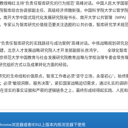
授梅红主持“负责任智库研究的行为规范”高峰对话。中国人民大学国家
院智库综合协调部副主任、高级经济师魏新强，中国科学院大学公管学院
，南开大学中国式现代化发展研究院秘书长、南开大学公共管理（MPA
。专家认为智库研究价值规范要关注选题的公共价值，智库研究学术规
负责任智库研究的实践路径与成功案例”高峰对话。中核战略规划研究总
建，北京人才发展战略研究院人才开发部副部长房鸿宇， 全球化智库
京师范大学中国教育与社会发展研究院教育战略与学校治理专委会常务
研究组织方式以及成果转化方面的经验。
究的生命线和价值原点，智库工作者必须“坚守立场，永葆初心”，始终胸
；必须“敏锐洞察，服务决策”，紧扣国家战略迫切需求，通过扎实的调研
立在坚实的事实证据和严密的逻辑链条之上，最终形成经得起实践、人民
hrome浏览器或者IE9以上版本内核浏览器下使用