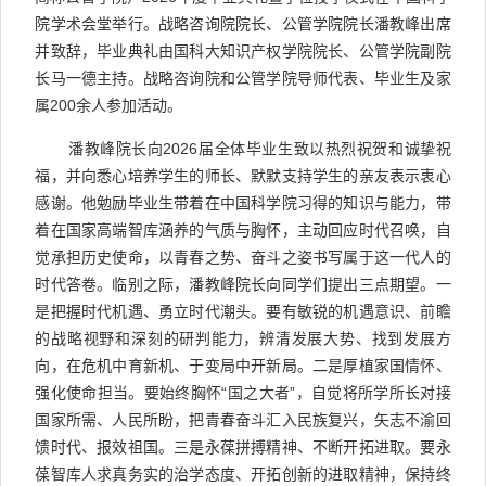
院学术会堂举行。战略咨询院院长、公管学院院长潘教峰出席
并致辞，毕业典礼由国科大知识产权学院院长、公管学院副院
长马一德主持。战略咨询院和公管学院导师代表、毕业生及家
属200余人参加活动。
潘教峰院长向2026届全体毕业生致以热烈祝贺和诚挚祝
福，并向悉心培养学生的师长、默默支持学生的亲友表示衷心
感谢。他勉励毕业生带着在中国科学院习得的知识与能力，带
着在国家高端智库涵养的气质与胸怀，主动回应时代召唤，自
觉承担历史使命，以青春之势、奋斗之姿书写属于这一代人的
时代答卷。临别之际，潘教峰院长向同学们提出三点期望。一
是把握时代机遇、勇立时代潮头。要有敏锐的机遇意识、前瞻
的战略视野和深刻的研判能力，辨清发展大势、找到发展方
向，在危机中育新机、于变局中开新局。二是厚植家国情怀、
强化使命担当。要始终胸怀“国之大者”，自觉将所学所长对接
国家所需、人民所盼，把青春奋斗汇入民族复兴，矢志不渝回
馈时代、报效祖国。三是永葆拼搏精神、不断开拓进取。要永
葆智库人求真务实的治学态度、开拓创新的进取精神，保持终