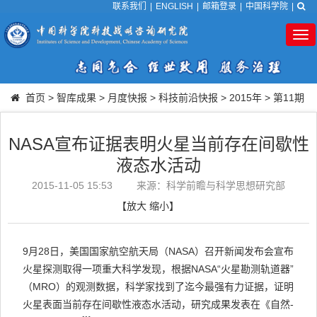
联系我们
|
ENGLISH
|
邮箱登录
|
中国科学院
|
Tog
nav
首页
>
智库成果
>
月度快报
>
科技前沿快报
>
2015年
>
第11期
NASA宣布证据表明火星当前存在间歇性
液态水活动
2015-11-05 15:53
来源：科学前瞻与科学思想研究部
【
放大
缩小
】
9月28日，美国国家航空航天局（NASA）召开新闻发布会宣布
火星探测取得一项重大科学发现，根据NASA“火星勘测轨道器”
（MRO）的观测数据，科学家找到了迄今最强有力证据，证明
火星表面当前存在间歇性液态水活动，研究成果发表在《自然-