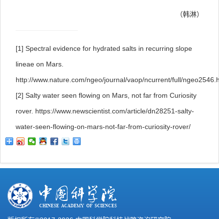
（韩淋）
[1]
Spectral evidence for hydrated salts in recurring slope
lineae on Mars.
http://www.nature.com/ngeo/journal/vaop/ncurrent/full/ngeo2546.
[2]
Salty water seen flowing on Mars, not far from Curiosity
rover.
https://www.newscientist.com/article/dn28251-salty-
water-seen-flowing-on-mars-not-far-from-curiosity-rover/