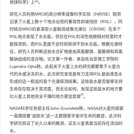
[1]
地球科学》上
。
研究人员利用MRO的高分辨率成像科学实验（HiRISE）观测
记录了火星上数十个地点出现的重现性斜坡线纹（RSL），同
时结合MRO的紧凑型火星勘测成像光谱仪（CRISM）在多个
RSL地点发现了水合盐，但仅在RSL的深色地貌相对较宽时才
能探测到，而RSL宽度不足时则探测不到水合盐。根据光谱特
征，研究人员判断这些水合矿物是由高氯酸镁、氯酸镁和高氯
酸钠组成的混合物。论文第一作者、来自佐治亚理工学院的
Lujendra Ojha称，此前关于火星上水的研究都聚焦于火星古
代的水或冰冻的水，此次研究发现是有力支持RSL是由液态水
形成的这一假说的首个光谱探测结果。这些盐水是否能够支持
生命存在取决于其浓度，但无论如何，发现这些盐水的地方要
[2]
比火星上其他完全干燥的地方更加宜居
。
NASA科学任务部主任John Grunsfeld称，NASA对火星的探索
一直围绕着“追踪水”这一主题搜索宇宙中生命的痕迹，此次科
学研究验证了长久以来的推测，证实火星表面当前存在流动的
水。