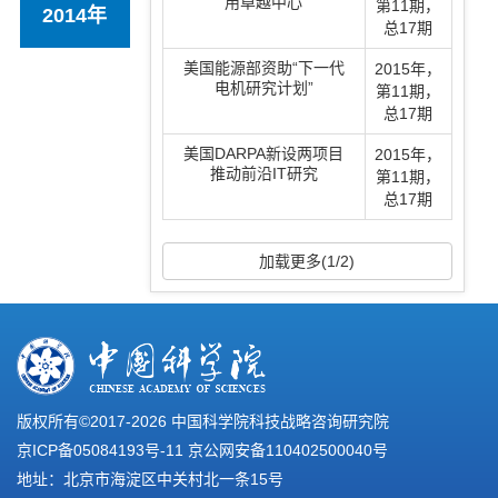
用卓越中心
第11期
，
2014年
总17期
美国能源部资助“下一代
2015年
，
电机研究计划”
第11期
，
总17期
美国DARPA新设两项目
2015年
，
推动前沿IT研究
第11期
，
总17期
加载更多(1/2)
版权所有©2017-
2026 中国科学院科技战略咨询研究院
京ICP备05084193号-11
京公网安备110402500040号
地址：北京市海淀区中关村北一条15号