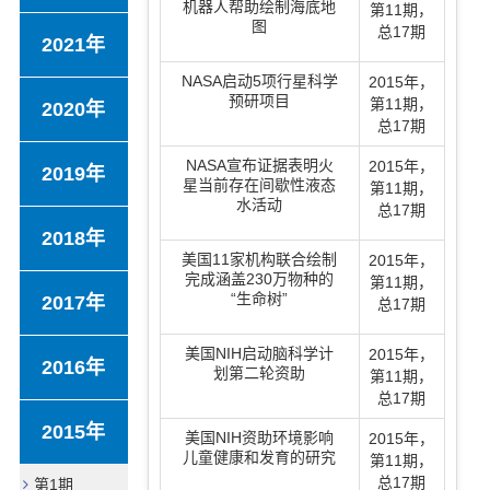
机器人帮助绘制海底地
第11期
，
图
总17期
2021年
NASA启动5项行星科学
2015年
，
预研项目
第11期
，
2020年
总17期
NASA宣布证据表明火
2015年
，
2019年
星当前存在间歇性液态
第11期
，
水活动
总17期
2018年
美国11家机构联合绘制
2015年
，
完成涵盖230万物种的
第11期
，
“生命树”
2017年
总17期
美国NIH启动脑科学计
2015年
，
2016年
划第二轮资助
第11期
，
总17期
2015年
美国NIH资助环境影响
2015年
，
儿童健康和发育的研究
第11期
，
总17期
第1期