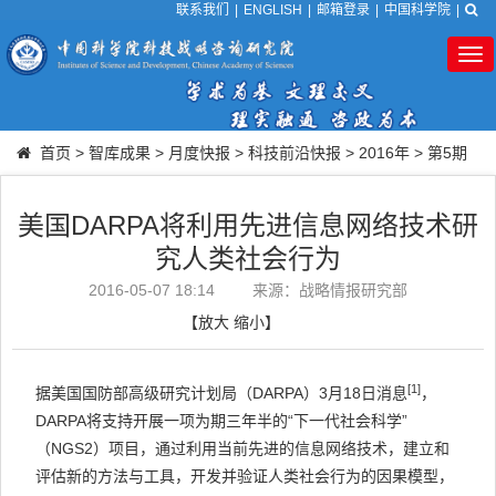
联系我们
|
ENGLISH
|
邮箱登录
|
中国科学院
|
Tog
nav
首页
>
智库成果
>
月度快报
>
科技前沿快报
>
2016年
>
第5期
美国DARPA将利用先进信息网络技术研
究人类社会行为
2016-05-07 18:14
来源：战略情报研究部
【
放大
缩小
】
[1]
据美国国防部高级研究计划局（DARPA）3月18日消息
，
DARPA将支持开展一项为期三年半的“下一代社会科学”
（NGS2）项目，通过利用当前先进的信息网络技术，建立和
评估新的方法与工具，开发并验证人类社会行为的因果模型，