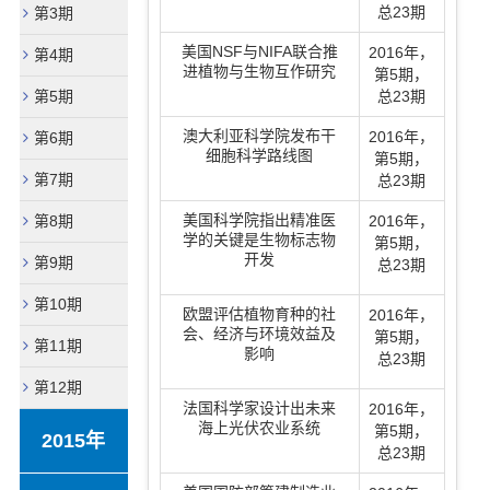
总23期
第3期
美国NSF与NIFA联合推
2016年
，
第4期
进植物与生物互作研究
第5期
，
第5期
总23期
澳大利亚科学院发布干
2016年
，
第6期
细胞科学路线图
第5期
，
第7期
总23期
美国科学院指出精准医
第8期
2016年
，
学的关键是生物标志物
第5期
，
开发
第9期
总23期
第10期
欧盟评估植物育种的社
2016年
，
会、经济与环境效益及
第5期
，
第11期
影响
总23期
第12期
法国科学家设计出未来
2016年
，
海上光伏农业系统
第5期
，
2015年
总23期