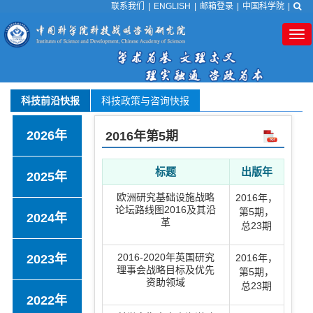
联系我们
|
ENGLISH
|
邮箱登录
|
中国科学院
|
Tog
nav
科技前沿快报
科技政策与咨询快报
2026年
2016年
第5期
标题
出版年
2025年
欧洲研究基础设施战略
2016年
，
论坛路线图2016及其沿
第5期
，
2024年
革
总23期
2016-2020年英国研究
2023年
2016年
，
理事会战略目标及优先
第5期
，
资助领域
总23期
2022年