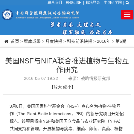
联系我们
|
ENGLISH
|
邮箱登录
|
中国科学院
|
Tog
nav
首页
>
智库成果
>
月度快报
>
科技前沿快报
>
2016年
>
第5期
美国NSF与NIFA联合推进植物与生物互
作研究
2016-05-07 19:22
来源：战略情报研究部
【
放大
缩小
】
3月8日，美国国家科学基金会（NSF）宣布名为植物-生物互
作（The Plant-Biotic Interactions，PBI）的新研究项目开始招
[1]
标
。该项目将由NSF和美国国立食品与农业研究院（NIFA）
共同支持和管理，开展植物与病毒、细菌、卵菌、真菌、植物