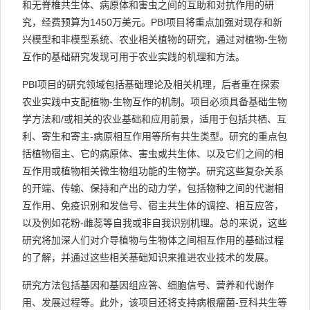
和无脊椎共生体、病原体和害虫之间的互助和对抗作用的研
究，经费预算为1450万美元。PBI项目将重点加强对现存和新
兴模型和非模型系统、农业相关植物的研究，通过对植物-生物
互作的基础研究发现可用于农业实践的机理和方法。
PBI项目的研究领域包括基础理论及相关机理，后者重在探索
农业实践中支配植物-生物互作的机制。项目必须具备基础生物
学方法和/或相关的农业基础和应用前景，适用于包括共栖、互
利、寄生和寄主-病原相互作用等所有共生类型。研究的重点包
括植物宿主、它的病原体、害虫或共生体、以及它们之间的相
互作用或植物相关微生物组功能的生物学。研究这些复杂关系
的开端、传输、保持和产出的动力学，包括物种之间的代谢相
互作用、免疫识别和发信号、宿主共生体的调控、相互应答，
以及例如花粉-雌蕊等自我或非自我识别机理。总的来说，这些
研究将加深人们对介导植物与生物体之间相互作用的基础过程
的了解，并通过这些相关基础知识来推进农业技术的发展。
研究方法包括基因和基因组应答、细胞信号、营养和代谢作
用、发展过程等。此外，该项目还将支持病根瘤菌-豆科共生等