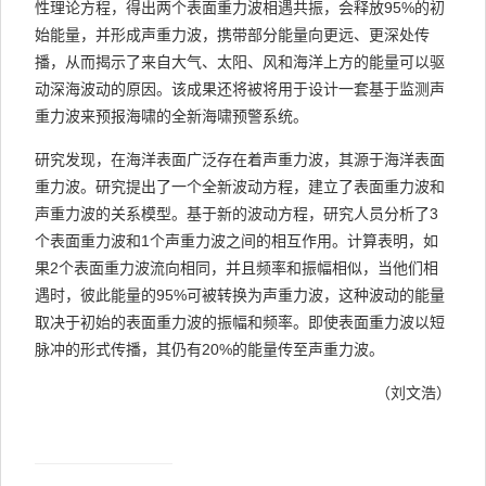
性理论方程，得出两个表面重力波相遇共振，会释放95%的初
始能量，并形成声重力波，携带部分能量向更远、更深处传
播，从而揭示了来自大气、太阳、风和海洋上方的能量可以驱
动深海波动的原因。该成果还将被将用于设计一套基于监测声
重力波来预报海啸的全新海啸预警系统。
研究发现，在海洋表面广泛存在着声重力波，其源于海洋表面
重力波。研究提出了一个全新波动方程，建立了表面重力波和
声重力波的关系模型。基于新的波动方程，研究人员分析了3
个表面重力波和1个声重力波之间的相互作用。计算表明，如
果2个表面重力波流向相同，并且频率和振幅相似，当他们相
遇时，彼此能量的95%可被转换为声重力波，这种波动的能量
取决于初始的表面重力波的振幅和频率。即使表面重力波以短
脉冲的形式传播，其仍有20%的能量传至声重力波。
（刘文浩）