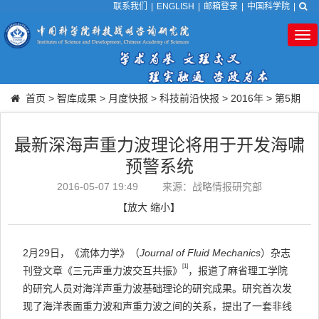
联系我们
|
ENGLISH
|
邮箱登录
|
中国科学院
|
Tog
nav
首页
>
智库成果
>
月度快报
>
科技前沿快报
>
2016年
>
第5期
最新深海声重力波理论将用于开发海啸
预警系统
2016-05-07 19:49
来源：战略情报研究部
【
放大
缩小
】
2月29日，《流体力学》（
Journal of Fluid Mechanics
）杂志
[1]
刊登文章《三元声重力波交互共振》
，报道了麻省理工学院
的研究人员对海洋声重力波基础理论的研究成果。研究首次发
现了海洋表面重力波和声重力波之间的关系，提出了一套非线