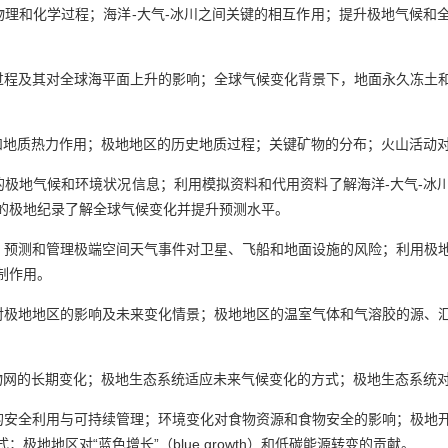
物理和化学过程；海洋-大气-冰川之间关键的相互作用；提升极地气候和
过程及其对全球海平面上升的影响；全球气候变化背景下，地面永久冻土
和地质热力作用；极地地区的历史地质过程；关键矿物的分布；火山活动
的极地气候和环境状况信息；利用模拟资料和代用资料了解海洋-大气-冰
的极地纪录了解全球气候变化并提升预测水平。
、预测和管理极端空间天气事件对卫星、飞船和地面设施的风险；利用极
制作用。
对极地地区的影响及未来变化情景；极地地区的温室气体和气溶胶的源、
物网的长期变化；极地生态系统适应未来气候变化的方式；极地生态系统
的安全利用与可持续管理；环境变化对食物资源和食物安全的影响；极地
地地区对“蓝色增长”（blue growth）和低碳能源转变的贡献。