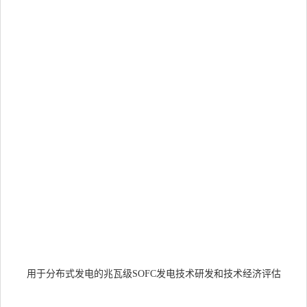
式
电
用
兆
级
O
发
系
原
进
至
50
小
的
范
用于分布式发电的兆瓦级
SOFC
发电技术研发和技术经济评估
行
开