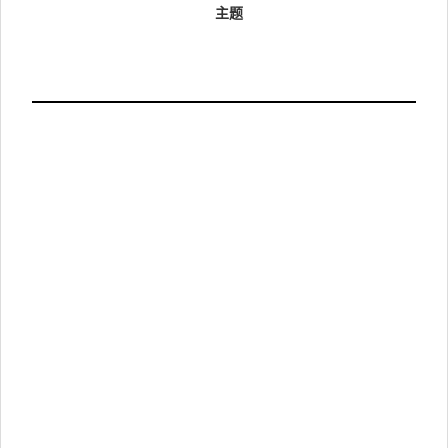
研
主题
内
开
模
化
低
本
无
阳
循
风
（
R
B
技