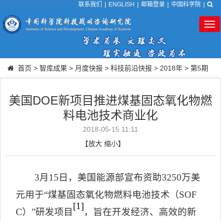
联系我们
|
ENGLISH
|
邮箱登录
|
中国科学院
|
Tog
nav
首页
>
智库成果
>
月度快报
>
科技前沿快报
>
2018年
>
第5期
美国DOE新项目推进煤基固态氧化物燃
料电池技术商业化
2018-05-15 11:11
【
放大
缩小
】
3
月
15
日，美国能源部宣布资助
3250
万美
元用于
“
煤基固态氧化物燃料电池技术（
SOF
[1]
C
）
”
研发项目
，旨在开发经济、高效的新