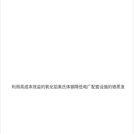
量
运
环
变
的
数
系
综
评
氧
铝
氏
利用高成本效益的氧化铝奥氏体钢降低电厂配套设施的铬蒸发
钢
关
性
指
标
随