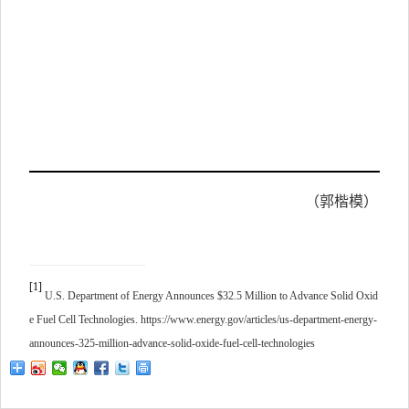
率
小
不
0.
5%
10
小
（郭楷模）
[1]
U.S. Department of Energy Announces $32.5 Million to Advance Solid Oxid
e Fuel Cell Technologies. https://www.energy.gov/articles/us-department-energy-
announces-325-million-advance-solid-oxide-fuel-cell-technologies