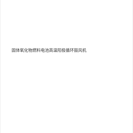
术
以
升
O
发
装
的
固体氧化物燃料电池高温阳极循环鼓风机
率
稳
性
并
新
术
用
20
千
的
O