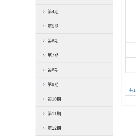
第4期
第5期
第6期
第7期
第8期
第9期
共
第10期
第11期
第12期