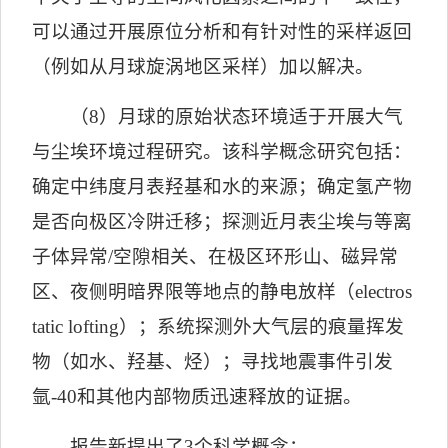
可以通过开展原位分析和有针对性的采样返回
（例如从月球旋涡地区采样）加以解决。
（
8
）月球的原始状态环境适于开展大气
与尘埃环境过程研究。该科学概念研究包括：
确定中纬度月表羟基和水的来源；确定氢产物
是否向极区冷阱迁移；探测近月表尘埃与等离
子体异常
/
空隙相关、在极区环形山、磁异常
区、夜侧明暗界限等地点的静电放样（
electros
tatic lofting
）；系统探测外大气层的痕量挥发
物（如水、羟基、烃）；寻找地震事件引发
氩
-40
和其他内部物质迅速释放的证据。
报告新提出了
3
个科学概念：