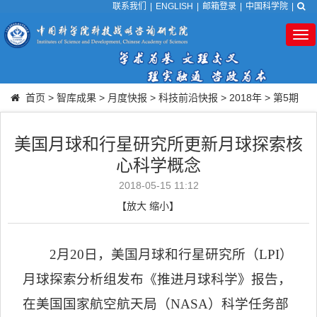
联系我们
|
ENGLISH
|
邮箱登录
|
中国科学院
|
Tog
nav
首页
>
智库成果
>
月度快报
>
科技前沿快报
>
2018年
>
第5期
美国月球和行星研究所更新月球探索核
心科学概念
2018-05-15 11:12
【
放大
缩小
】
2
月
20
日，美国月球和行星研究所（
LPI
）
月球探索分析组发布《推进月球科学》报告，
在美国国家航空航天局（
NASA
）科学任务部