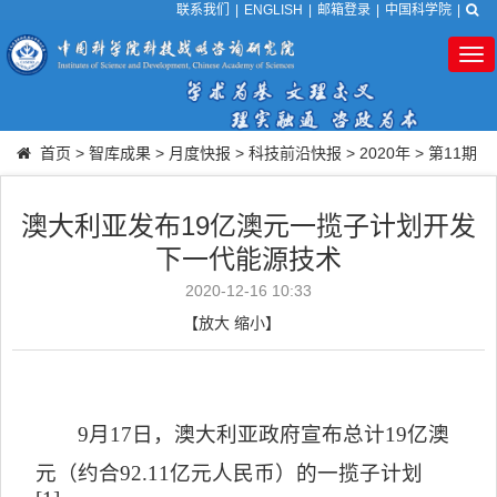
联系我们
|
ENGLISH
|
邮箱登录
|
中国科学院
|
Tog
nav
首页
>
智库成果
>
月度快报
>
科技前沿快报
>
2020年
>
第11期
澳大利亚发布19亿澳元一揽子计划开发
下一代能源技术
2020-12-16 10:33
【
放大
缩小
】
9
月
17
日，澳大利亚政府宣布总计
19
亿澳
元（约合
92.11
亿元人民币）的一揽子计划