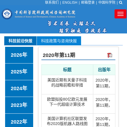
联系我们
|
ENGLISH
|
邮箱登录
|
中国科学院
|
Tog
nav
科技前沿快报
科技政策与咨询快报
2026年
2020年
第11期
标题
出版年
2025年
美国近期有关量子科技
2020年
，
的战略前瞻和举措
第11期
，
2024年
欧盟拟投80亿欧元发展
2020年
，
下一代超级计算技术
2023年
第11期
，
美国计算机社区联盟发
2020年
，
2022年
布2020版机器人路线图
第11期
，