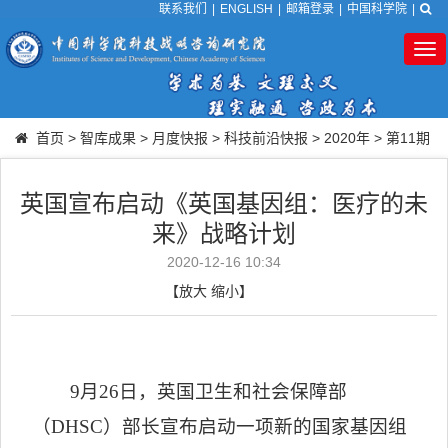
联系我们
|
ENGLISH
|
邮箱登录
|
中国科学院
|
Tog
nav
首页
>
智库成果
>
月度快报
>
科技前沿快报
>
2020年
>
第11期
英国宣布启动《英国基因组：医疗的未
来》战略计划
2020-12-16 10:34
【
放大
缩小
】
9
月
26
日，英国卫生和社会保障部
（
DHSC
）部长宣布启动一项新的国家基因组