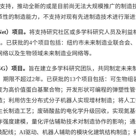
支持，推动全新的或是目前尚无法大规模推广的制造
革性的制造能力，不支持对现有先进制造技术进行渐进
et
）项目。
将支持研究社区或多学科研究人员及利益
年。已获批的
4
个项目包括：纽约市未来制造业联合会
网络以及生物领域未来制造业网络等。
SG
）项目。
旨在建立多学科研究团队，共同制定未来
，期限不超过
2
年。已获批的
13
个项目包括：可生物组
变为高价值蛋白基聚合物；开发形状可编程的弹塑性管
造；利用仿生分布式分子机器人实现增材制造；将人工
生长制造工艺；废硝酸盐的电化学升级回收，实现氮基
作强度建模，量化评估辅助技术对制造协作的影响；通
装配线；
AI
驱动、机器人辅助的模块化建筑结构制造；