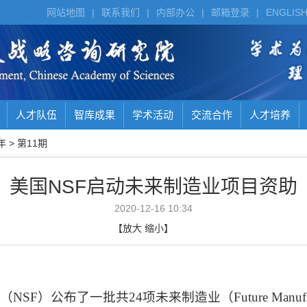
网站地图
|
联系我们
|
内部办公
|
邮箱登录
|
ENGLIS
人才队伍
智库成果
学术活动
交流合作
人才培养
年
>
第11期
美国NSF启动未来制造业项目资助
2020-12-16 10:34
【
放大
缩小
】
（
NSF
）公布了一批共
24
项未来制造业（
Future Manuf