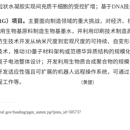
粒状水凝胶实现间充质干细胞的受控扩增；基于
DNA
技
RG
）项目。
主要面向制造领域的重大挑战，对经济、
使用生物基原料制造生物基墨水，并利用印刷技术制造
仿生技术开发从纳米尺度到宏观尺度的可持续、自变形
技术，推动
3D
量子材料架构或范德华异质结构的规模
离子电池整体设计；开发利用生物质合成聚合物的规模
开发适应性强且可扩展的机器人远程操作系统，可通过
程工作等。
（黄健）
.nsf.gov/funding/pgm_summ.jsp?pims_id=505737