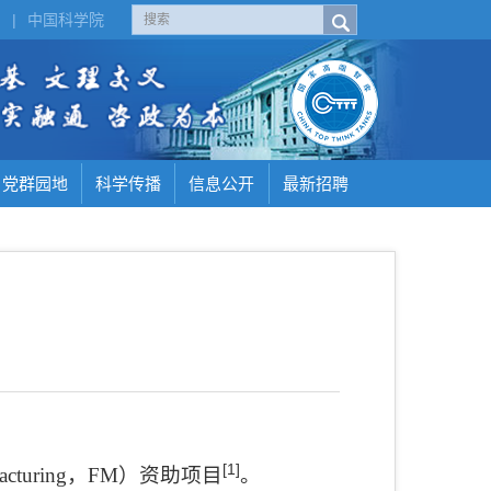
H
|
中国科学院
党群园地
科学传播
信息公开
最新招聘
[1]
acturing
，
FM
）资助项目
。