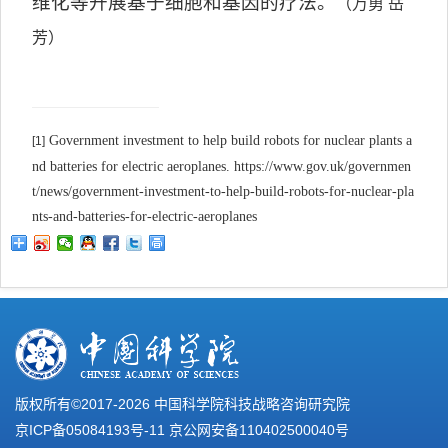
维化等开展基于细胞和基因的疗法。
（万勇 岳
芳）
Government investment to help build robots for nuclear plants a
[1]
nd batteries for electric aeroplanes. https://www.gov.uk/governmen
t/news/government-investment-to-help-build-robots-for-nuclear-pla
nts-and-batteries-for-electric-aeroplanes
版权所有©2017-
2026 中国科学院科技战略咨询研究院
京ICP备05084193号-11
京公网安备110402500040号