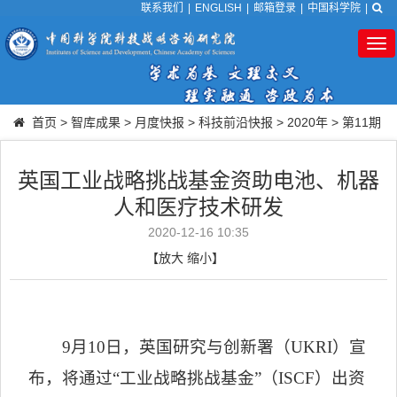
联系我们
|
ENGLISH
|
邮箱登录
|
中国科学院
|
Tog
nav
首页
>
智库成果
>
月度快报
>
科技前沿快报
>
2020年
>
第11期
英国工业战略挑战基金资助电池、机器
人和医疗技术研发
2020-12-16 10:35
【
放大
缩小
】
9
月
10
日，英国研究与创新署（
UKRI
）宣
布，将通过
“
工业战略挑战基金
”
（
ISCF
）出资