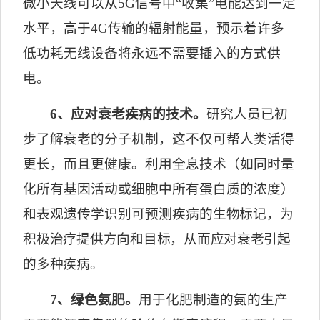
微小天线可以从
5G
信号中
“
收集
”
电能达到一定
水平，高于
4G
传输的辐射能量，预示着许多
低功耗无线设备将永远不需要插入的方式供
电。
6
、应对衰老疾病的技术。
研究人员已初
步了解衰老的分子机制，这不仅可帮人类活得
更长，而且更健康。利用全息技术（如同时量
化所有基因活动或细胞中所有蛋白质的浓度）
和表观遗传学识别可预测疾病
的生物标记，为
积极治疗提供方向和目标，从而应对衰老引起
的多种疾病。
7
、绿色氨肥。
用于化肥制造的氨的生产