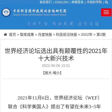
联系我们
|
ENGLISH
|
邮箱登录
|
中国科学院
|
Tog
nav
首页
>
智库成果
>
月度快报
>
科技前沿快报
>
2022年
>
第2期
世界经济论坛选出具有颠覆性的2021年
十大新兴技术
2022-06-06 15:51
【
放大
缩小
】
2021
年
11
月
6
日，世界经济论坛（
WEF
）
联合《科学美国人》提出了有望在未来
3~5
年