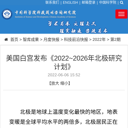
联系我们
|
ENGLISH
|
邮箱登录
|
中国科学院
|
Tog
nav
首页
>
智库成果
>
月度快报
>
科技前沿快报
>
2022年
>
第2期
美国白宫发布《2022~2026年北极研究
计划》
2022-06-06 15:52
【
放大
缩小
】
北极是地球上温度变化最快的地区，地表
变暖是全球平均水平的两倍多，北极居民正在