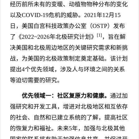
经历前所未有的变暖、动植物物种分布的变化
以及
COVID-19
危机的威胁。
2021
年
12
月
15
日，美国白宫科技政策办公室（
OSTP
）发布
[1]
了《
2022~2026
年北极研究计划》
，旨在解
决美国和北极周边地区的关键研究需求和新挑
战，为美国的北极政策制定奠定基础。该计划
提出
4
个优先领域，涉及人与环境之间的关系
等迫切需要的研究。
优先领域一：社区复原力和健康。
通过加
强研究和开发工具，增进对北极地区相互依存
的社会、自然和已建立系统的了解，提高社区
的恢复力和福祉。未来
5
年，加强与北极其他