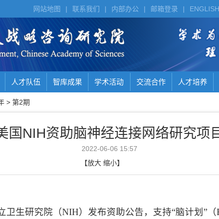
网站地图
|
联系我们
|
内部办公
|
邮箱登录
|
ENGLIS
人才队伍
智库成果
学术活动
交流合作
人才培养
年
>
第2期
美国NIH资助脑神经连接网络研究项
2022-06-06 15:57
【
放大
缩小
】
立卫生研究院（
NIH
）
发布资助公告，支持
“
脑计划
”
（