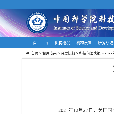
首 页
机构概况
机构设置
研究领域
首页
>
智库成果
>
月度快报
>
科技前沿快报
>
2022
2021
年
12
月
27
日，
美国国