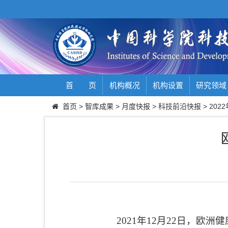
首 页
机构概况
机构设置
研究领域
首页
>
智库成果
>
月度快报
>
科技前沿快报
>
2022
2021
年
12
月
22
日，欧洲健