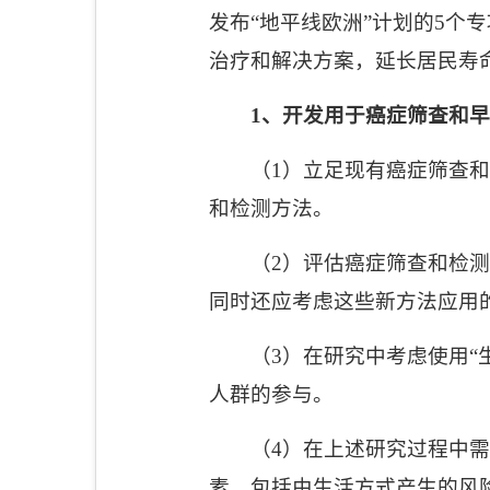
发布
“
地平线欧洲
”
计划的
5
个专
治疗和解决方案，延长居民寿
1
、开发用于癌症筛查和早
（
1
）立足现有癌症筛查和
和检测方法。
（
2
）评估癌症筛查和检测
同时还应考虑这些新方法应用
（
3
）在研究中考虑使用
“
人群的参与。
（
4
）在上述研究过程中需
素，包括由生活方式产生的风