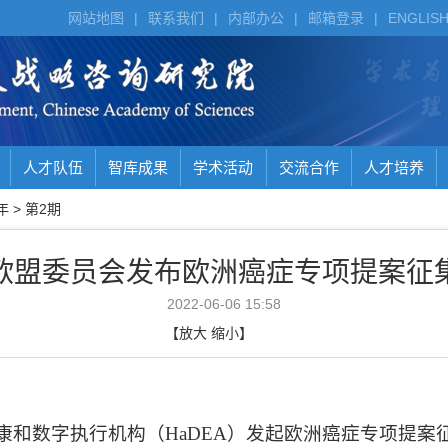
网站地图
|
联系我们
|
内部办公
|
邮箱登录
|
ENGLIS
人才队伍
智库成果
学术活动
交流合作
人才培养
年
>
第2期
欧盟委员会发布欧洲癌症专项提案征
2022-06-06 15:58
【
放大
缩小
】
康和数字执行机构（
HaDEA
）发起欧洲癌症专项提案