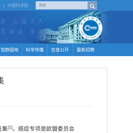
H
|
中国科学院
党群园地
科学传播
信息公开
最新招聘
集
[1]
征集
。癌症专项是欧盟委员会