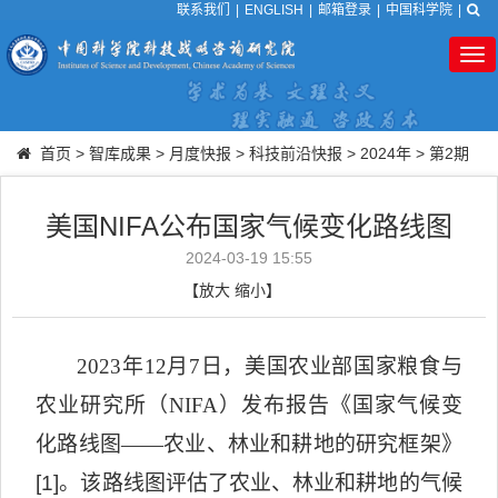
联系我们
|
ENGLISH
|
邮箱登录
|
中国科学院
|
Tog
nav
首页
>
智库成果
>
月度快报
>
科技前沿快报
>
2024年
>
第2期
美国NIFA公布国家气候变化路线图
2024-03-19 15:55
【
放大
缩小
】
2023
年
12
月
7
日，美国农业部国家粮食与
农业研究所（
NIFA
）发布报告《国家气候变
化路线图
——
农业、林业和耕地的研究框架》
[1]
。该路线图评估了农业、林业和耕地的气候