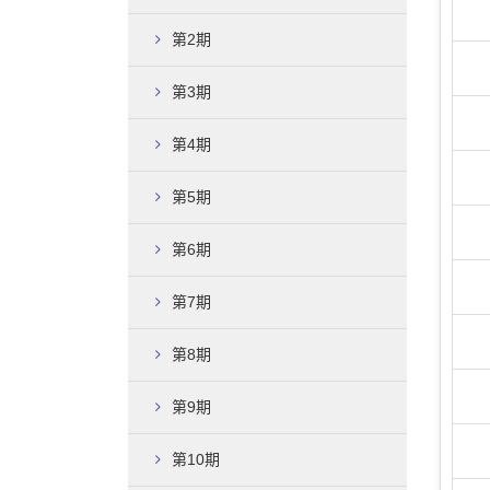
第2期
第3期
第4期
第5期
第6期
第7期
第8期
第9期
第10期