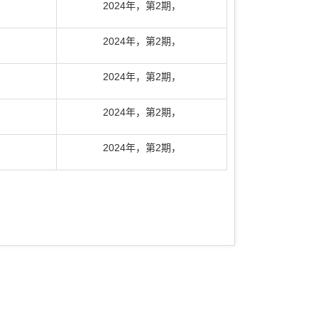
2024年
，
第2期
，
2024年
，
第2期
，
2024年
，
第2期
，
2024年
，
第2期
，
2024年
，
第2期
，