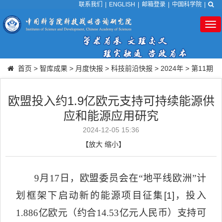
联系我们
|
ENGLISH
|
邮箱登录
|
中国科学院
|
Tog
nav
首页
>
智库成果
>
月度快报
>
科技前沿快报
>
2024年
>
第11期
欧盟投入约1.9亿欧元支持可持续能源供
应和能源应用研究
2024-12-05 15:36
【
放大
缩小
】
9
月
17
日，欧盟委员会在“地平线欧洲”计
划框架下启动新的能源项目征集
[1]
，投入
1.886
亿欧元（约合
14.53
亿元人民币）支持可