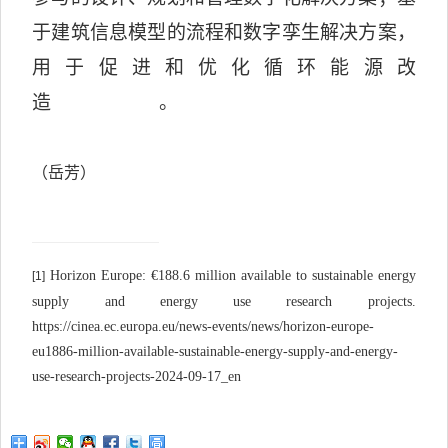
于建筑信息模型的流程和数字孪生解决方案，
用于促进和优化循环能源改
造。
（岳芳）
Horizon Europe: €188.6 million available to sustainable energy
[1]
supply and energy use research projects.
https://cinea.ec.europa.eu/news-events/news/horizon-europe-
eu1886-million-available-sustainable-energy-supply-and-energy-
use-research-projects-2024-09-17_en