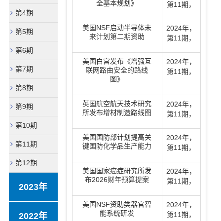
全基本规划》
第11期
，
第4期
美国NSF启动半导体未
2024年
，
第5期
来计划第二期资助
第11期
，
第6期
美国白宫发布《增强互
2024年
，
第7期
联网路由安全的路线
第11期
，
图》
第8期
英国航空航天技术研究
2024年
，
第9期
所发布增材制造路线图
第11期
，
第10期
美国国防部计划提高关
2024年
，
第11期
键国防化学品生产能力
第11期
，
第12期
美国国家癌症研究所发
2024年
，
布2026财年预算提案
第11期
，
2023年
美国NSF资助类器官智
2024年
，
能系统研发
第11期
，
2022年