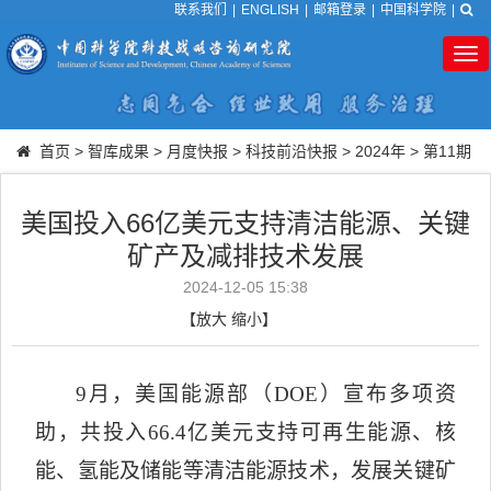
联系我们
|
ENGLISH
|
邮箱登录
|
中国科学院
|
Tog
nav
首页
>
智库成果
>
月度快报
>
科技前沿快报
>
2024年
>
第11期
美国投入66亿美元支持清洁能源、关键
矿产及减排技术发展
2024-12-05 15:38
【
放大
缩小
】
9
月，美国能源部（
DOE
）宣布多项资
助，共投入
66.4
亿美元支持可再生能源、核
能、氢能及储能等清洁能源技术，发展关键矿