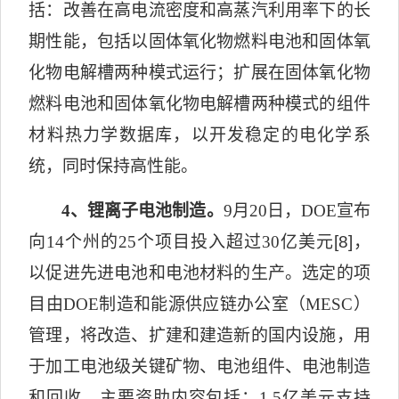
括：改善在高电流密度和高
蒸汽利用率下的长
期性能，包括以固体氧化物燃料电池和固体氧
化物电解槽两种模式运行；扩展在固体氧化物
燃料电池和固体氧化物电解槽两种模式的组件
材料热力学数据库，以开发稳定的电化学系
统，同时保持高性能。
4
、锂离子电池制造。
9
月
20
日，
DOE
宣布
向
14
个州的
25
个项目投入超过
30
亿美元
[8]
，
以促进先进电池和电池材料的生产。选定的项
目由
DOE
制造和能源供应链办公室（
MESC
）
管理，将改造、扩建和建造新的国内设施，用
于加工电池级关键矿物、电池组件、电池制造
和回收。主要资助内容包括：
1.5
亿美元支持