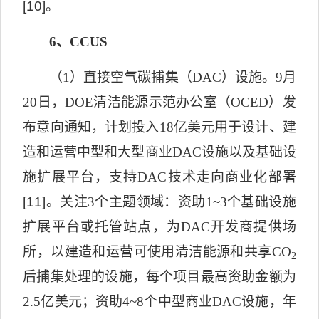
[10]
。
6
、
CCUS
（
1
）直接空气碳捕集（
DAC
）设施。
9
月
20
日，
DOE
清洁能源示范办公室（
OCED
）发
布意向通知，计划投入
18
亿美元用于设计、建
造和运营中型和大型商业
DAC
设施以及基础设
施扩展平台，支持
DAC
技术走向商业化部署
[11]
。关注
3
个主题领域：资助
1~3
个基础设施
扩展平台或托管站点，为
DAC
开发商提供场
所，以建造和运营可使用清洁能源和共享
CO
2
后捕集处理的设施，每个项目最高资助金额为
2.5
亿美元；资助
4~8
个中型商业
DAC
设施，年