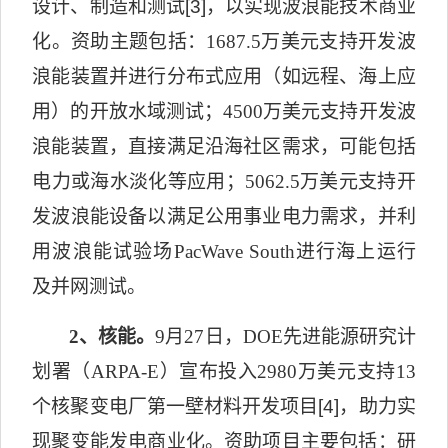
设计、制造和测试
[3]
，以实现波浪能技术商业
化。资助主题包括：
1687.5
万美元支持开发波
浪能装置并进行分布式应用（如远程、海上应
用）的开放水域测试；
4500
万美元支持开发波
浪能装置，直接满足沿海社区需求，可能包括
电力或海水淡化等应用；
5062.5
万美元支持开
发波浪能设备以满足公用事业电力需求，并利
用波浪能试验场
PacWave South
进行海上运行
及并网测试。
2
、核能。
9
月
27
日，
DOE
先进能源研究计
划署（
ARPA-E
）宣布投入
2980
万美元支持
13
个核聚变电厂第一壁材料开发项目
[4]
，助力实
现聚变能发电商业化。资助项目主要包括：研