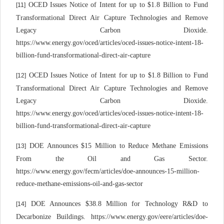
OCED Issues Notice of Intent for up to $1.8 Billion to Fund
[11]
Transformational Direct Air Capture Technologies and Remove
Legacy Carbon Dioxide.
https://www.energy.gov/oced/articles/oced-issues-notice-intent-18-
billion-fund-transformational-direct-air-capture
OCED Issues Notice of Intent for up to $1.8 Billion to Fund
[12]
Transformational Direct Air Capture Technologies and Remove
Legacy Carbon Dioxide.
https://www.energy.gov/oced/articles/oced-issues-notice-intent-18-
billion-fund-transformational-direct-air-capture
DOE Announces $15 Million to Reduce Methane Emissions
[13]
From the Oil and Gas Sector.
https://www.energy.gov/fecm/articles/doe-announces-15-million-
reduce-methane-emissions-oil-and-gas-sector
DOE Announces $38.8 Million for Technology R&D to
[14]
Decarbonize Buildings. https://www.energy.gov/eere/articles/doe-