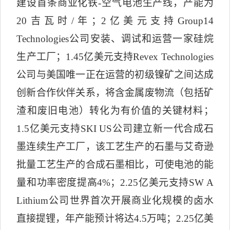
建设首条商业化铁
-
空气电池生产线，产能为
20
吉瓦时
/
年；
2
亿美元支持
Group14
Technologies
公司安装、调试和运营一家硅烷
生产工厂；
1.45
亿美元支持
Revex Technologies
公司与美国唯一正在运营的初级镍矿之间达成
创新合作伙伴关系，将含金属废物流（包括矿
渣和废旧电池）转化为有价值的关键材料；
1.5
亿美元支持
SKI US
公司建立新一代合成石
墨连续生产工厂，该工艺生产的石墨与艾奇逊
批量工艺生产的合成石墨相比，可使电池的能
量和功率密度提高
4%
；
2.25
亿美元支持
SW A
Lithium
公司世界首次开展商业化规模的卤水
直接提锂，年产能预计将达
4.5
万吨；
2.25
亿美