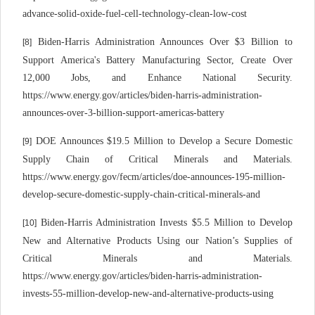
advance-solid-oxide-fuel-cell-technology-clean-low-cost
Biden-Harris Administration Announces Over $3 Billion to
[8]
Support America's Battery Manufacturing Sector, Create Over
12,000 Jobs, and Enhance National Security.
https://www.energy.gov/articles/biden-harris-administration-
announces-over-3-billion-support-americas-battery
DOE Announces $19.5 Million to Develop a Secure Domestic
[9]
Supply Chain of Critical Minerals and Materials.
https://www.energy.gov/fecm/articles/doe-announces-195-million-
develop-secure-domestic-supply-chain-critical-minerals-and
Biden-Harris Administration Invests $5.5 Million to Develop
[10]
New and Alternative Products Using our Nation’s Supplies of
Critical Minerals and Materials.
https://www.energy.gov/articles/biden-harris-administration-
invests-55-million-develop-new-and-alternative-products-using