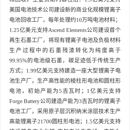
美国电池技术公司建设新的商业化规模锂离子
电池回收工厂，每年处理约
10
万吨电池材料；
1.25
亿美元支持
Ascend Elements
公司建设首个
再生石墨工厂，将现有锂离子电池及负极材料
生产过程中的石墨残渣转化为纯度高于
99.95%
的电池级石墨，碳足迹低于传统生产
方式；
1.99
亿美元支持建造一座大型锂离子电
池生产厂，生产高性能的棱柱形电池和圆柱形
电池，初始产能为
5
吉瓦时；
1
亿美元支持
Forge Battery
公司建造产能为
3
吉瓦时的锂离子
电池工厂，采用原子层沉积纳米涂层技术生产
高能锂离子
21700
圆柱形电池；
1.5
亿美元支持