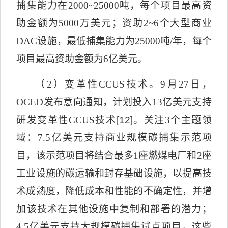
捕集能力在
2000~25000
吨，每个项目最高资
助金额为
5000
万美元；资助
2~6
个大型商业
DAC
设施，最低捕集能力为
25000
吨
/
年，每个
项目最高资助金额为
6
亿美元。
（
2
）变革性
CCUS
技术。
9
月
27
日，
OCED
发布意向通知，计划投入
13
亿美元支持
研发变革性
CCUS
技术
[12]
。关注
3
个主题领
域：
7.5
亿美元支持商业规模碳捕集示范项
目，该示范项目将结合最多
1
座燃煤电厂和
2
座
工业设施的碳运输和封存基础设施，以提高技
术成熟度，降低成本和性能的不确定性，并增
加该技术在其他设施中复制和部署的潜
力；
4.5
亿美元支持大规模碳捕集试点项目，这些