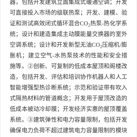
器，包括开发建筑立面集成式暖通空调；开发
可直接投入市场的级联热泵；开发、建模、验
证和测试高效闭式循环混合
CO
热泵
-
热化学系
2
统；设计和建造集成主动膜能量交换器的室外
空调系统；设计和开发新型无油
CO
压缩机
/
膨
2
胀机；建立空气
-
水热泵技术的性能和安全措
施等。
②
创新、可复制的低成本屋顶和阁楼改
造，包括开发、评估和培训协作机器人和人工
智能增强型热诊断系统；示范和验证带有吹入
式隔热材料的管道概念；开发用于屋顶改造的
低成本被动冷却膜；开发经济实惠的屋顶覆盖
系统。
③
建筑弹性和电力容量限制，包括开发
确保电力负荷不超过建筑电力容量限制的模块