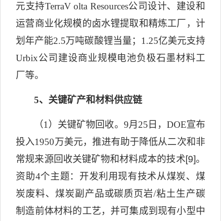
元支持
TerraV olta Resources
公司设计、建设和
运营商业化规模的卤水锂提取和精炼工厂，计
划年产能
2.5
万吨碳酸锂当量；
1.25
亿美元支持
Urbix
公司建设商业规模电池负极石墨材料工
厂等。
5
、关键矿产和材料供应链
（
1
）关键矿物回收。
9
月
25
日，
DOE
宣布
投入
1950
万美元，推进有助于降低从二次和非
常规来源回收关键矿物和材料成本的技术
[9]
。
资助
4
个主题：开发利用现有技术从煤炭、煤
炭废料、煤炭副产品或碳质页岩
/
粘土生产碳
制造前体材料的工艺，并可集成到现有小型中