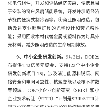
化电气组件；开发和评估经济实惠、便携且易
于安装的窗户风扇储能系统，开发并示范经济
节能的便携式制冷器等。
④
商业照明改造，包
括改进商业照明灯具的光学设计和荧光粉性
能；采用回收木材代替金属或塑料作为灯具外
壳材料，减少照明改造的生命周期排放。
9
、中小企业研发创新。
9
月
3
日，
DOE
宣
布提供
1.42
亿美元资金，支持
123
个中小企业
研发创新项目
[15]
，涉及清洁能源和脱碳、网
络安全和电网可靠性、核聚变能以及核不扩散
等领域。
DOE
“小企业创新研究（
SBIR
）和小
企业技术转让（
STTR
）”计划是
SBIR/STTR
计