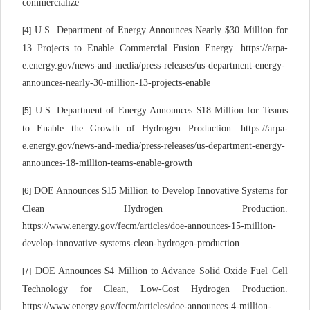
commercialize
U.S. Department of Energy Announces Nearly $30 Million for
[4]
13 Projects to Enable Commercial Fusion Energy. https://arpa-
e.energy.gov/news-and-media/press-releases/us-department-energy-
announces-nearly-30-million-13-projects-enable
U.S. Department of Energy Announces $18 Million for Teams
[5]
to Enable the Growth of Hydrogen Production. https://arpa-
e.energy.gov/news-and-media/press-releases/us-department-energy-
announces-18-million-teams-enable-growth
DOE Announces $15 Million to Develop Innovative Systems for
[6]
Clean Hydrogen Production.
https://www.energy.gov/fecm/articles/doe-announces-15-million-
develop-innovative-systems-clean-hydrogen-production
DOE Announces $4 Million to Advance Solid Oxide Fuel Cell
[7]
Technology for Clean, Low-Cost Hydrogen Production.
https://www.energy.gov/fecm/articles/doe-announces-4-million-