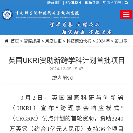
联系我们
|
ENGLISH
|
邮箱登录
|
中国科学院
|
Tog
nav
首页
>
智库成果
>
月度快报
>
科技前沿快报
>
2024年
>
第11期
英国UKRI资助新跨学科计划首批项目
2024-12-05 15:47
【
放大
缩小
】
9
月
2
日，英国国家科研与创新署
（
UKRI
）宣布“跨理事会响应模式”
（
CRCRM
）试点计划的首轮资助，资助
3240
万英镑（约合
3
亿元
人民币）支持
36
个项目