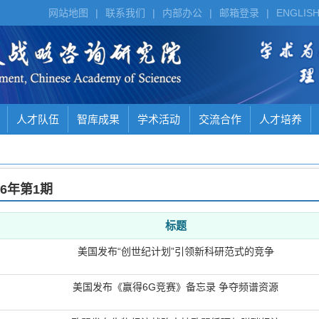
网站地图
|
联系我们
|
内部办公
|
邮箱登录
|
ENGLIS
人才队伍
智库成果
学术活动
交流合作
人才培养
26年
第1期
标题
美国发布“创世纪计划”引领新科研范式的竞争
美国发布《赢得6G竞赛》备忘录 争夺频谱资源