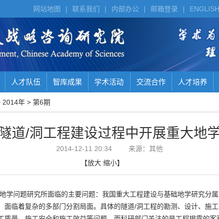
网站地图
|
联系我们
|
内部办公
|
邮箱登录
|
ENGLIS
人才队伍
智库成果
学术活动
交流合作
人才培养
>
2014年
>
第6期
隧道/洞工程建设过程中开展重大地
2014-12-11 20:34
来源：其他
【
放大
缩小
】
大地学问题研究所面临的主要问题：我国重大工程建设与基础地学研究分属
，面临着复杂的多部门分割局面。具体的隧道/洞工程的勘测、设计、施
工质量、施工安全和施工效益等问题，而科研部门关注的是工程揭露的客