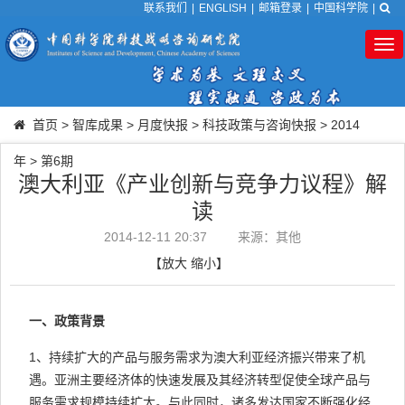
联系我们
|
ENGLISH
|
邮箱登录
|
中国科学院
|
Tog
nav
首页
>
智库成果
>
月度快报
>
科技政策与咨询快报
>
2014
年
>
第6期
澳大利亚《产业创新与竞争力议程》解
读
2014-12-11 20:37
来源：其他
【
放大
缩小
】
一、政策背景
1、持续扩大的产品与服务需求为澳大利亚经济振兴带来了机
遇。亚洲主要经济体的快速发展及其经济转型促使全球产品与
服务需求规模持续扩大。与此同时，诸多发达国家不断强化经