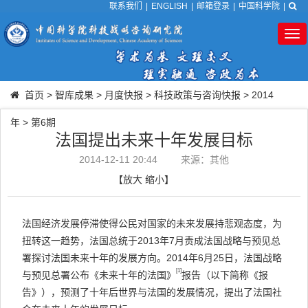
联系我们
|
ENGLISH
|
邮箱登录
|
中国科学院
|
Tog
nav
首页
>
智库成果
>
月度快报
>
科技政策与咨询快报
>
2014
年
>
第6期
法国提出未来十年发展目标
2014-12-11 20:44
来源：其他
【
放大
缩小
】
法国经济发展停滞使得公民对国家的未来发展持悲观态度，为
扭转这一趋势，法国总统于2013年7月责成法国战略与预见总
署探讨法国未来十年的发展方向。2014年6月25日，法国战略
[1]
与预见总署公布《未来十年的法国》
报告（以下简称《报
告》），预测了十年后世界与法国的发展情况，提出了法国社