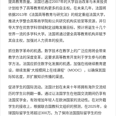
提高教育质量。法国已通过2007年的大学自治改革与未来投资
计划给予了高等教育机构更多的自主权。在未来几年，法国将
依据2013年《法国高等教育与研究法》的规定重组法国大学，
推进大学整合高等商学院和公共研究机构实验室等资源，并引
导大学在优势学科领域制定战略发展目标，预计将诞生十几个
世界一流的多学科大学。法国将通过健全高等教育机构并赋予
其自主权，加强对人力资本的投资。
抓住数字革命的机遇。数字技术在教学上的广泛应用将会带来
教学方法的深度变革，这要求高等教育开发利于学生参与的教
学方法。法国应抓住数字化发展的机遇，加强在线继续教育建
设，继续发展“大规模网上在线课程”（MOOC），以确保其国
际知名度，并扩展知识传播的渠道。
促进学生的国际流动。法国计划在未来十年将拥有海外交流经
历的学生比例翻一番。通过让法国学生在他国交流期间仍享有
法国奖学金，有效增加年轻人在欧洲国家的流动性。在对外籍
学生的接收上，根据联合国教科文组织的预测，在2025年，全
球国际留学生将超过300万。为了保持法国国际留学生的份