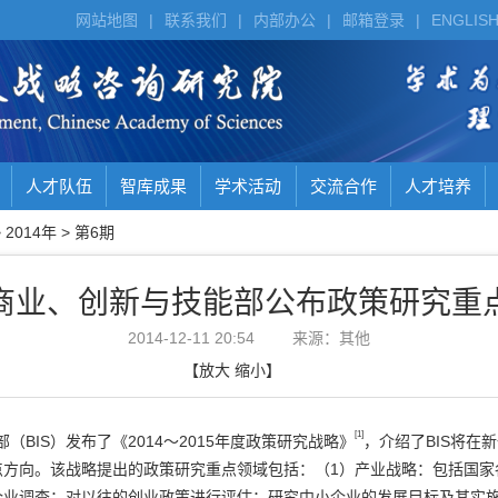
网站地图
|
联系我们
|
内部办公
|
邮箱登录
|
ENGLIS
人才队伍
智库成果
学术活动
交流合作
人才培养
>
2014年
>
第6期
商业、创新与技能部公布政策研究重
2014-12-11 20:54
来源：其他
【
放大
缩小
】
[1]
部（BIS）发布了《2014～2015年度政策研究战略》
，介绍了BIS将在
重点方向。该战略提出的政策研究重点领域包括：（1）产业战略：包括国
企业调查；对以往的创业政策进行评估；研究中小企业的发展目标及其实