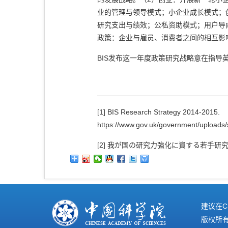
业的管理与领导模式；小企业成长模式；
研究支出与绩效；公私资助模式；用户导
政策：企业与雇员、消费者之间的相互影
BIS发布这一年度政策研究战略意在指
[1]
BIS Research Strategy 2014-2015.
https://www.gov.uk/government/upload
[2]
我が国の研究力強化に資する若手研究人材雇用制度について
建议在C
版权所有©