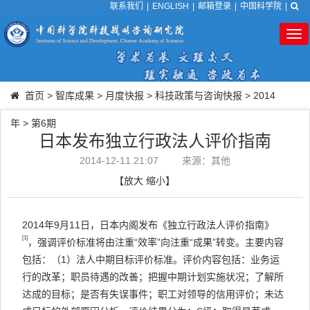
联系我们
|
ENGLISH
|
邮箱登录
|
中国科学院
|
Tog
nav
首页
>
智库成果
>
月度快报
>
科技政策与咨询快报
>
2014
年
>
第6期
日本发布独立行政法人评价指南
2014-12-11 21:07
来源：其他
【
放大
缩小
】
2014年9月11日，日本内阁发布《独立行政法人评价指南》
[1]
，强调评价标准将由注重“效率”向注重“成果”转变。主要内容
包括：（1）法人中期目标评价标准。评价内容包括：业务运
行的改革；职员待遇的改善；把握中期计划实施状况；了解所
达成的目标；是否有失误事件；职工对领导的信用评价；未达