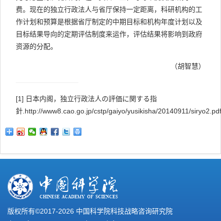
费。现在的独立行政法人与省厅保持一定距离，科研机构的工
作计划和预算是根据省厅制定的中期目标和机构年度计划以及
目标结果导向的定期评估制度来运作，评估结果将影响到政府
资源的分配。
（胡智慧）
[1]
日本内阁，独立行政法人の評価に関する指
針.http://www8.cao.go.jp/cstp/gaiyo/yusikisha/20140911/siryo2.pd
版权所有©2017-
2026 中国科学院科技战略咨询研究院