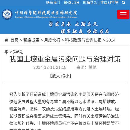
联系我们
|
ENGLISH
|
邮箱登录
|
中国科学院
|
Tog
nav
首页
>
智库成果
>
月度快报
>
科技政策与咨询快报
>
2014
年
>
第6期
我国土壤重金属污染问题与治理对策
2014-12-11 21:15
来源：其他
【
放大
缩小
】
报告剖析了目前造成土壤重金属污染的主要原因是在我国经济
快速发展过程大量的有毒重金属不断以污水灌溉、尾矿堆放、
粉尘沉降、肥料、农药及污泥的施用等方式进入土壤环境，经
长期累积或突发事故造成土壤污染。同时有关土壤污染防治法
律法规的缺失、土壤环境质量标准不完善以及土壤环境监管不