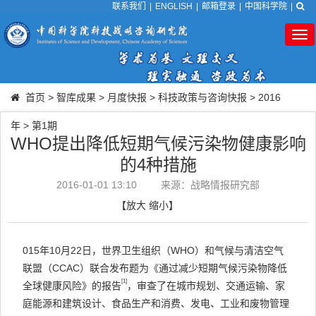
联系我们
|
ENGLISH
|
邮箱登录
|
中国科学院
|
Tog
nav
首页
>
智库成果
>
月度快报
>
科技政策与咨询快报
>
2016
年
>
第1期
WHO提出降低短期气候污染物健康影响
的4种措施
2016-01-01 13:10
来源：战略情报研究部
【
放大
缩小
】
015年10月22日，世界卫生组织（WHO）和气候与清洁空气
联盟（CCAC）联合发布题为《通过减少短期气候污染物降低
[1]
全球健康风险》的报告
，审查了在城市规划、交通运输、家
庭能源和建筑设计、食品生产和消费、发电、工业和废物管理