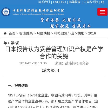
联系我们
|
ENGLISH
|
邮箱登录
|
中国科学院
|
Tog
nav
首页
>
智库成果
>
月度快报
>
科技政策与咨询快报
>
2016
年
>
第2期
日本报告认为妥善管理知识产权是产学
合作的关键
2016-01-30 13:36
来源：战略情报研究部
【
放大
缩小
】
一、报告结论
NISTEP调研了5761家企业，收回有效问卷571份。其中开展
过产学合作的企业占46.4%，而开展过大型产学合作项目（企
业出资1000万日元以上）的企业仅占14%。通过进一步分析，