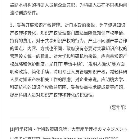
鼓励本机构的科研人员到企业兼职，为科研人员在不同机构间
流动创造条件。
3、妥善开展知识产权管理。对日本政府来说，为了促进知识
产权转移转化，知识产权管理部门应适当降低知识产权申请、
持有的费用。对于共享知识产权的行为，产业不同则产学合作
的重点、内容、方式也不同，政府没有必要对共享知识产权的
管理设立统一的标准。对大学和科研机构来说，应完善知识产
权战略和保护制度，尤其在“申请手续”、“发明人确认”等方面
明确政策、简化手续，聘用专业人员管理知识产权，减轻科研
人员对知识产权相关工作的顾虑。对企业来说，应明确大学、
科研机构的知识产权收益范围，妥善协商技术提成费等问题，
提高科研人员对知识产权转移转化的积极性。
（惠仲阳）
[1]
科学技術・学術政策研究所：大型産学連携のマネジメント