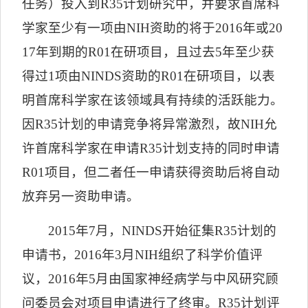
任务）投入到
R35
计划研究中，并要求首席科
学家至少有一项由
NIH
资助的将于
2016
年或
20
17
年到期的
R01
在研项目，且过去
5
年至少获
得过
1
项由
NINDS
资助的
R01
在研项目，以表
明首席科学家在该领域具有持续的活跃能力。
因
R35
计划的申请竞争将异常激烈，故
NIH
允
许首席科学家在申请
R35
计划支持的同时申请
R01
项目，但二者任一申请获得资助后将自动
放弃另一资助申请。
2015
年
7
月，
NINDS
开始征集
R35
计划的
申请书，
2016
年
3
月
NIH
组织了科学价值评
议，
2016
年
5
月由国家神经病学与中风研究顾
问委员会对项目申请进行了终审。
R35
计划评