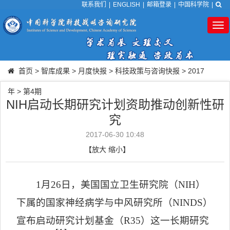
联系我们
|
ENGLISH
|
邮箱登录
|
中国科学院
|
Tog
nav
首页
>
智库成果
>
月度快报
>
科技政策与咨询快报
>
2017
年
>
第4期
NIH启动长期研究计划资助推动创新性研
究
2017-06-30 10:48
【
放大
缩小
】
1
月
26
日，美国国立卫生研究院（
NIH
）
下属的国家神经病学与中风研究所（
NINDS
）
宣布启动研究计划基金（
R35
）这一长期研究