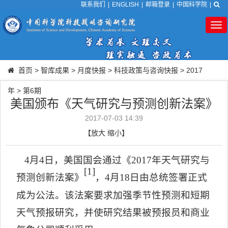
联系我们
|
ENGLISH
|
邮箱登录
|
中国科学院
|
Tog
nav
首页
>
智库成果
>
月度快报
>
科技政策与咨询快报
>
2017
年
>
第6期
美国颁布《天气研究与预测创新法案》
2017-07-03 14:39
【
放大
缩小
】
4
月
4
日，美国国会通过《
2017
年天气研究与
[1]
预测创新法案》
，
4
月
18
日由总统签署正式
成为公法。该法案要求加强季节性预测和短期
天气预报研究，并使研究结果被预报员和商业