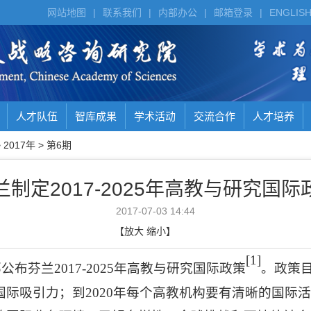
网站地图
|
联系我们
|
内部办公
|
邮箱登录
|
ENGLIS
人才队伍
智库成果
学术活动
交流合作
人才培养
>
2017年
>
第6期
兰制定2017-2025年高教与研究国际
2017-07-03 14:44
【
放大
缩小
】
[1]
部公布芬兰
2017-2025
年高教与研究国际政策
。政策
国际吸引力；到
2020
年每个高教机构要有清晰的国际