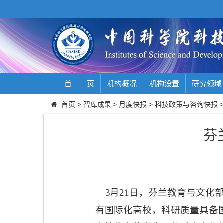
首 页
机构概况
机构设置
研究领域
首页
>
智库成果
>
月度快报
>
科技政策与咨询快报
芬
3
月
21
日，芬兰教育与文化
有国际化高校，科研质量具备