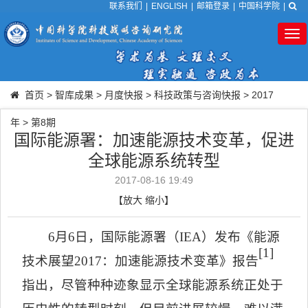
联系我们
|
ENGLISH
|
邮箱登录
|
中国科学院
|
Tog
nav
首页
>
智库成果
>
月度快报
>
科技政策与咨询快报
>
2017
年
>
第8期
国际能源署：加速能源技术变革，促进
全球能源系统转型
2017-08-16 19:49
【
放大
缩小
】
6
月
6
日，国际能源署（
IEA
）发布《能源
[1]
技术展望
2017
：加速能源技术变革》报告
指出，尽管种种迹象显示全球能源系统正处于