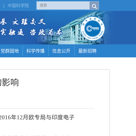
H
|
中国科学院
党群园地
科学传播
信息公开
最新招聘
的影响
2016
年
12
月欧专局与印度电子