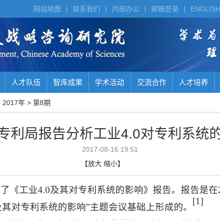
网站地图
|
联系我们
|
内部办公
|
邮箱登录
|
ENGLIS
人才队伍
智库成果
学术活动
交流合作
人才培养
>
2017年
>
第8期
专利局报告分析工业4.0对专利系统
2017-08-16 19:51
【
放大
缩小
】
布了《工业
4.0
及其对专利系统的影响》报告。报告是在
[1]
及其对专利系统的影响”主题会议基础上形成的。