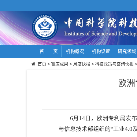
首 页
机构概况
机构设置
研究领域
首页
>
智库成果
>
月度快报
>
科技政策与咨询快报
欧洲
6
月
14
日，欧洲专利局发
与信息技术部组织的“工业
4.0