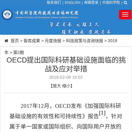
联系我们
|
ENGLISH
|
邮箱登录
|
中国科学院
|
Tog
nav
首页
>
智库成果
>
月度快报
>
科技政策与咨询快报
>
2018
年
>
第2期
OECD提出国际科研基础设施面临的挑
战及应对举措
2018-02-08 10:02
【
放大
缩小
】
2017
年
12
月，
OECD
发布《加强国际科研
[1]
基础设施的有效性和可持续性》报告
，针对
属于单一国家或国际组织、向国际用户开放的