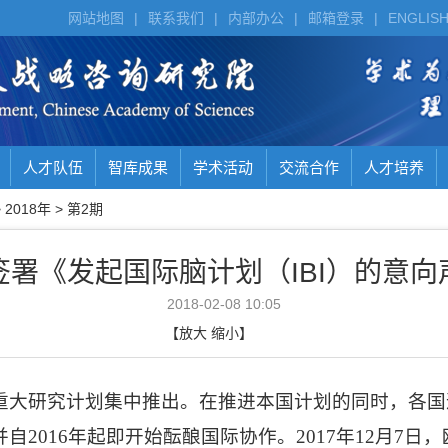
网站地图
|
联系我们
|
内部办公
|
邮箱登录
|
ENGLIS
人才队伍
智库成果
学术活动
交流合作
人才培养
>
2018年
>
第2期
签署《发起国际脑计划（IBI）的意向
2018-02-08 10:05
【
放大
缩小
】
重大研究计划集中推出。在推进本国计划的同时，各国
并自
2016
年起即开始酝酿国际协作。
2017
年
12
月
7
日，