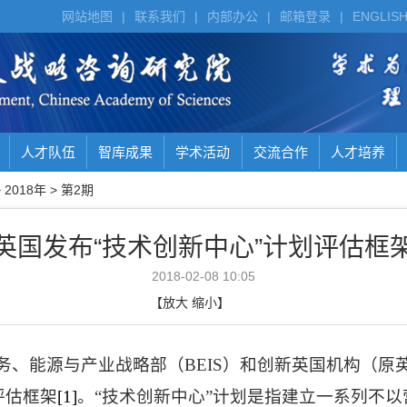
网站地图
|
联系我们
|
内部办公
|
邮箱登录
|
ENGLIS
人才队伍
智库成果
学术活动
交流合作
人才培养
>
2018年
>
第2期
英国发布“技术创新中心”计划评估框
2018-02-08 10:05
【
放大
缩小
】
务、能源与产业战略部（
BEIS
）和创新英国机构（原
评估框架
[1]
。“技术创新中心”计划是指建立一系列不