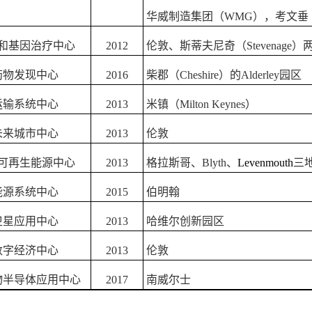
华威制造集团（
WMG
），考文垂
和基因治疗中心
2012
伦敦、斯蒂夫尼奇（
Stevenage
）
药物发现中心
2016
柴郡（
Cheshire
）的
Alderley
园区
运输系统中心
2013
米镇（
Milton Keynes
）
未来城市中心
2013
伦敦
可再生能源中心
2013
格拉斯哥、
Blyth
、
Levenmouth
三
能源系统中心
2015
伯明翰
卫星应用中心
2013
哈维尔创新园区
数字经济中心
2013
伦敦
物半导体应用中心
2017
南威尔士