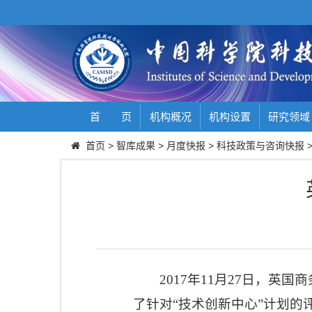
首 页
机构概况
机构设置
研究领域
首页
>
智库成果
>
月度快报
>
科技政策与咨询快报
2017
年
11
月
27
日，英国商
了针对“技术创新中心”计划的