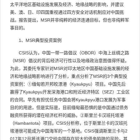
太平洋地区基础设施发展及经济、地缘战略的影响，并建议
美、澳、日、印四国重视通过四方安全对话机制应对中国挑
战。报告提出，
MSR
并非纯粹的经济连通目标，但也非纯粹军
事目的。
1
、
MSR
典型投资案例
CSIS
认为，中国一带一路倡议（
OBOR
）中海上丝绸之路
（
MSR
）倡议的背后经济可行性以及地缘政治意图值得怀疑。
为此，其委托专家针对
MSR
对印太地区中国基础设施发展的经
济和地缘战略影响进行了分析，重点分析了
MSR
的
3
个典型投
资案例：
①
缅甸若开邦皎漂港（
Kyaukpyu
）项目。中国先后
赢得了
Kyaukpyu
开发深海港口和附近经济特区（
SEZ
）工业区
的合同。早先有担忧任务中国会将
Kyaukpyu
港口发展为军事
目的的用途，但是实际是，目前缅甸最恐惧的是中国通过债务
融资所获得的潜在经济杠杆的威胁。
②
斯里兰卡汉班托塔港
（
Hambantota
）项目。
CSIS
分析称，位于斯里兰卡的汉班托
塔港很可能成为中国海军的一个基地。
CSIS
强调斯里兰卡与
2
017
年
12
月将该港口交给中国存在较大的债务陷阱的风险，其