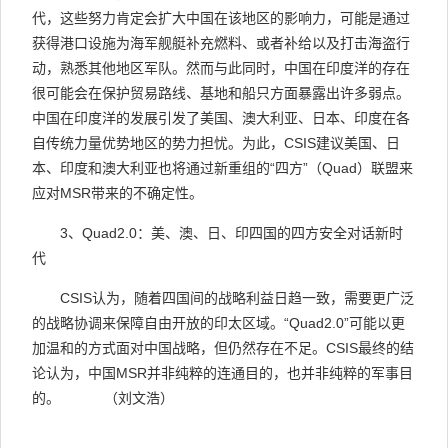
代，这些努力肯定会扩大中国在该地区的影响力，可能是通过
获得港口设施为海军舰艇补充燃料、或者补给以及打击海盗行
动，熟悉其他地区军队。然而与此同时，中国在印度洋的存在
很可能会在保护贸易路线、基地和船只方面暴露出许多弱点。
中国在印度洋的发展引发了美国、澳大利亚、日本、印度在各
自传统力量优势地区的势力担忧。为此，
CSIS
建议美国、日
本、印度和澳大利亚也将通过新重组的
“
四方
”
（
Quad
）联盟来
应对
MSR
带来的不确定性。
3
、
Quad2.0
：美、澳、日、印四国的四方安全对话新时
代
CSIS
认为，随着四国间的战略利益日趋一致，需要更广泛
的战略协调来保障自由开放的印太区域。
“
Quad2.0
”
可能以更
加温和的方式面对中国战略，但仍然存在不足。
CSIS
最终的结
论认为，中国
MSR
并非纯粹的连通目的，也并非纯粹的军事目
的。
（刘文浩）