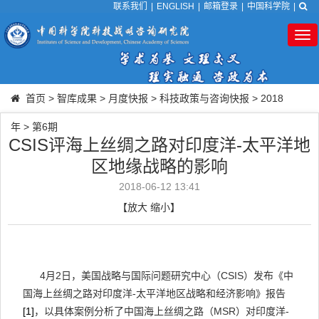
联系我们
|
ENGLISH
|
邮箱登录
|
中国科学院
|
Tog
nav
首页
>
智库成果
>
月度快报
>
科技政策与咨询快报
>
2018
年
>
第6期
CSIS评海上丝绸之路对印度洋-太平洋地
区地缘战略的影响
2018-06-12 13:41
【
放大
缩小
】
4
月
2
日，
美国战略与国际问题研究中心
（
CSIS
）发布《中
国海上丝绸之路对印度洋
-
太平洋地区战略和经济影响》报告
[1]
，以具体案例分析了中国海上丝绸之路（
MSR
）对印度洋
-