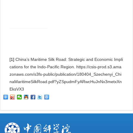
[1]
China’s Maritime Silk Road: Strategic and Economic Impli
cations for the Indo-Pacific Region. https://csis-prod.s3.ama
zonaws.com/s3fs-public/publication/180404_Szechenyi_Chi
naMaritimeSilkRoad.pdf?yZSpudmFyARwcHuJnNx3metxXn
EksVX3