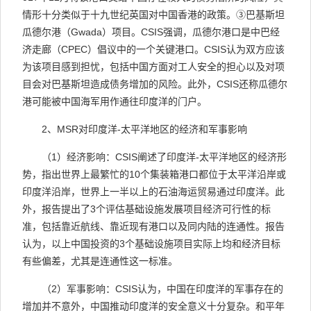
情形十分类似于十九世纪英国对中国香港的政策。
③
巴基斯坦
瓜德尔港（
Gwada
）项目。
CSIS
强调，瓜德尔港口是中巴经
济走廊（
CPEC
）倡议中的一个关键港口。
CSIS
认为双方应该
为该项目感到担忧，包括中国方面对工人安全的担心以及对项
目会对巴基斯坦造成债务增加的风险。此外，
CSIS
还称瓜德尔
港可能被中国海军用作通往印度洋的门户。
2
、
MSR
对印度洋
-
太平洋地区的经济和军事影响
（
1
）经济影响：
CSIS
阐述了印度洋
-
太平洋地区的经济形
势，指出世界上最繁忙的
10
个集装箱港口都位于太平洋沿岸或
印度洋沿岸，世界上一半以上的石油海运贸易通过印度洋。此
外，报告提出了
3
个评估基础设施发展项目经济可行性的标
准，包括靠近航线、靠近现有港口以及同内陆的连通性。报告
认为，以上中国投资的
3
个基础设施项目实际上均和经济目标
有些偏差，尤其是连通性这一标准。
（
2
）军事影响：
CSIS
认为，中国在印度洋的军事存在的
增加并不意外，中国推动印度洋的安全意义十分复杂。和平年