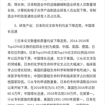
高、增长快；日本制造业中的运输器械制造业研发人员数量增
长快，计算机和电子光学产品制造业研发人员出现下降，非制
造业中的信息通信业研发人员占比高。
3
、研发产出：日本的论文和专利均呈下降态势，中国增
长迅速
①
日本论文数量和质量均呈下降态势，
2014-2016
年
Top10%
论文数的前四名分别为美国、中国、英国、德国，日
本仅位列第
9
。日本
Top10%
论文和
Top1%
论文的比例自
2000
年以后开始下滑，中国增长迅速、仅次于美国。
②
从论文涉及
的领域看，日本的化学和生命科学论文占比大幅减少，临床医
学占比增长较快；美国的基础生命科学和物理学有所减少，临
床医学有所增长；中国的基础生命科学和临床医学占比相对其
他国家较低。
③
从专利申请数量看，日本的专利申请数自
2000
以来开始下滑，在
2016
年仅为
31.8
万件；美国在
2016
年达到
60.6
万件；中国增长迅速，
2016
年达到
134
万件，位居第一。
④
从专利家族的数量看，美国在
1991-1993
年居第一，日本在