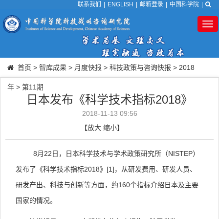
联系我们
|
ENGLISH
|
邮箱登录
|
中国科学院
|
Tog
nav
首页
>
智库成果
>
月度快报
>
科技政策与咨询快报
>
2018
年
>
第11期
日本发布《科学技术指标2018》
2018-11-13 09:56
【
放大
缩小
】
8
月
22
日，日本科学技术与学术政策研究所（
NISTEP
）
发布了《科学技术指标
2018
》
[1]
，从研发费用、研发人员、
研发产出、科技与创新等方面，约
160
个指标介绍日本及主要
国家的情况。