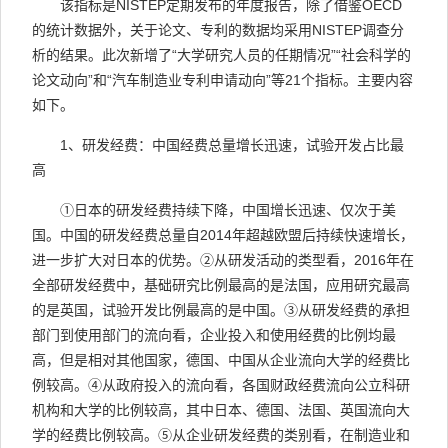
该指标是
NISTEP
定期发布的年度报告，除了借鉴
OECD
的统计数据外，关于论文、专利的数据均采用
NISTEP
调查分
析的结果。此次新增了“大学研究人员的任期情况”“社会科学的
论文动向”和“汽车制造业专利申请动向”等
21
个指标。主要内容
如下。
1
、研发经费：中国经费总量增长迅速，试验开发占比最
高
①
日本的研发经费持续下降，中国增长迅速、仅次于美
国。中国的研发经费总量自
2014
年超越欧盟后持续快速增长，
进一步扩大对日本的优势。
②
从研发活动的类型看，
2016
年在
全部研发经费中，基础研究比例最高的是法国，应用研究最高
的是英国，试验开发比例最高的是中国。
③
从研发经费的承担
部门到使用部门的流向看，企业投入和使用经费的比例均最
高，但是相对其他国家，德国、中国从企业流向大学的经费比
例较高。
④
从政府投入的流向看，各国财政经费流向公立科研
机构和大学的比例较高，其中日本、德国、法国、英国流向大
学的经费比例较高。
⑤
从企业研发经费的类别看，在制造业和