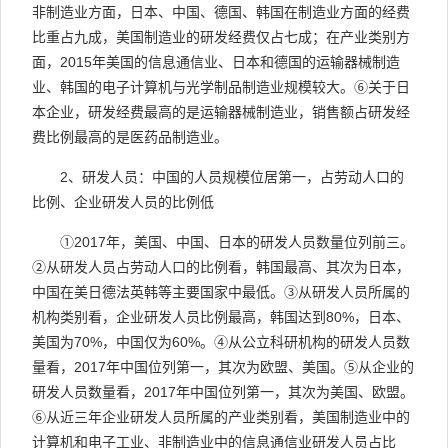
非制造业方面，日本、中国、德国、韩国在制造业方面的经费
比重占九成，美国制造业的研发经费仅占七成；在产业类别方
面，
2015
年美国的信息通信业、日本和德国的运输器械制造
业、韩国的电子计算机与光学制品制造业规模较大。
⑥
关于日
本企业，研发经费最高的是运输器械制造业，销售额占研发经
费比例最高的是医药品制造业。
2
、研发人员：中国的人员规模位居第一，占劳动人口的
比例、企业研发人员的比例低
①
2017
年，美国、中国、日本的研发人员数量位列前三。
②
从研发人员占劳动人口的比例看，韩国最高、其次为日本，
中国在美日德法英韩等主要国家中最低。
③
从研发人员所属的
机构类别看，企业研发人员比例最高，韩国达到
80%
，日本、
美国为
70%
，中国仅为
60%
。
④
从公立科研机构的研发人员数
量看，
2017
年中国位列第一，其次为欧盟、美国。
⑤
从企业的
研发人员数量看，
2017
年中国位列第一，其次为美国、欧盟。
⑥
从近三年企业研发人员所属的产业类别看，美国制造业中的
计算机和电子工业、非制造业中的信息通信业研发人员占比