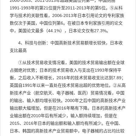
2000-2003
、
2011-2013
年超越美国位列第一，中国则由
1991-1993
年的第
21
位提升至
2011-2013
年的第
5
位。
⑤
从科
学与技术的关联性看，
2006-2013
年日本引用论文的专利家族
数仅次于美国，中国位列第
6
。在被日本专利家族引用的论文
中，美国论文最多（
44.1%
），日本论文仅有
27.3%
。
4
、科技与创新：中国高新技术贸易额增长较快，日本收
支比最高
①
从技术贸易收支情况看，美国的技术贸易输出额在全球
占据绝对优势；日本的技术贸易收入与支出在
1993
年保持平
衡，之后收入不断增长，
2016
年的技术贸易收支比达到
7.89
；
英国自
1991
年以来一直处在技术贸易出超的优势地位。
②
从高
新技术产业（航空航天、电子器械、医药）贸易情况看，中国
的输出、输入额均增长较快。
2000
年之后中国的高新技术产业
输出额大幅增加，但是在
2016
年略有下降。日本的高新技术产
业输出额在
2010
年后有所减少，输入额持续增加，但是在
2015
、
2016
年日本的输出额和输入额均有所减少。在中国、
日本、韩国的高新技术产业贸易额中，电子器械的占比均比较