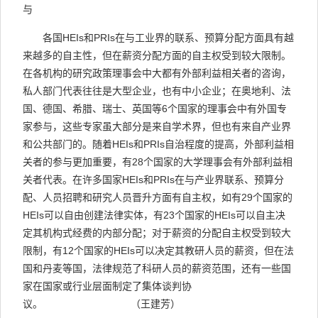
与
各国
HEIs
和
PRIs
在与工业界的联系、预算分配方面具有越
来越多的自主性，但在薪资分配方面的自主权受到较大限制。
在各机构的研究政策理事会中大都有外部利益相关者的咨询，
私人部门代表往往是大型企业，也有中小企业；在奥地利、法
国、德国、希腊、瑞士、英国等
6
个国家的理事会中有外国专
家参与，这些专家虽大部分是来自学术界，但也有来自产业界
和公共部门的。随着
HEIs
和
PRIs
自治程度的提高，外部利益相
关者的参与更加重要，有
28
个国家的大学理事会有外部利益相
关者代表。在许多国家
HEIs
和
PRIs
在与产业界联系、预算分
配、人员招聘和研究人员晋升方面有自主权，如有
29
个国家的
HEIs
可以自由创建法律实体，有
23
个国家的
HEIs
可以自主决
定其机构式经费的内部分配；对于薪资的分配自主权受到较大
限制，有
12
个国家的
HEIs
可以决定其教研人员的薪资，但在法
国和丹麦等国，法律规范了科研人员的薪资范围，还有一些国
家在国家或行业层面制定了集体谈判协
议。
（王建芳）