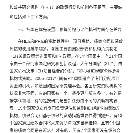
和公共研究机构（
PRIs
）的政策行动和机制各不相同，主要结
论包括如下三个方面。
一、各国在优先设置、预算分配与评估机制方面存在差异
在
HEIs
和
PRIs
的资助管理中，项目资助、绩效合同和绩效
评估的使用越来越多。各国主要由国家部委和机构负责制定
HEIs
关键政策优先事项和
PRI
政策。在
34
个国家中，有
11
个国
家由一个部门来决定研究和创新议程，大部分国家（
31
个）由
国家机构决定
HEIs
项目经费的分配，同时为
HEIs
和
PRIs
提供
机构式资助。
2005-2017
年间有
9
个国家建立了专门分配项目
资金的机构，如法国的国家研究理事会。各国研究资助机构的
状况非常不同，有的国家有一个，很多更加都有多个，有的是
按学科领域、有的是按研究与创新任务由不同的资助机构管
理。
19
个国家设立有专门负责评估和监测
HEIs
和
PRIs
绩效的
机构。绩效合同和基于绩效的资助措施重要性得到提升，有
13
个国家通过绩效合同将未来资助与预定目标挂钩，且有
9
个国
家的绩效合同是在近
10
年才有的，另有
7
个国家虽没有绩效合