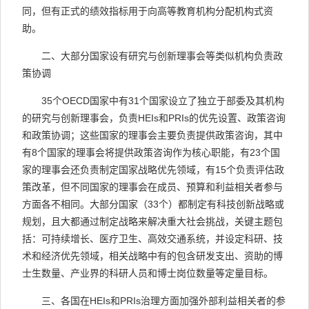
同，但有正式的绩效指标用于向高等教育机构分配机构式资
助。
二、大部分国家设有研究与创新理事会等类似机构负责政
策协调
35
个
OECD
国家中有
31
个国家设立了独立于部委及其机构
的研究与创新理事会，负责
HEIs
和
PRIs
的优先设置、政策咨询
和政策协调；这些国家的理事会主要负责提供政策咨询，其中
有
8
个国家的理事会将提供政策咨询作为核心职能，有
23
个国
家的理事会还负责制定国家战略优先领域，有
15
个负责评估政
策改革，但不同国家的理事会在成员、预算和利益相关者参与
方面各不相同。大部分国家（
33
个）都制定有科技创新战略或
规划，且大都通过制定战略来解决重大社会挑战，关键主题包
括：可持续增长、医疗卫生、高效交通系统，并设定科研、技
术和经济优先领域，相关战略中有的包含研发支出、资助的博
士生数量、产业界的科研人员和博士岗位数量等定量目标。
三、各国在
HEIs
和
PRIs
治理方面加强外部利益相关者的参