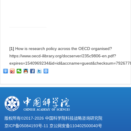
[1]
How is research policy across the OECD organised?
https://www.oecd-ilibrary.org/docserver/235c9806-en.pdf?
expires=1540969234&id=id&accname=guest&checksum=7926
版权所有©2017-
2026 中国科学院科技战略咨询研究院
京ICP备05084193号-11
京公网安备110402500040号