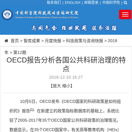
联系我们
|
ENGLISH
|
邮箱登录
|
中国科学院
|
Tog
nav
首页
>
智库成果
>
月度快报
>
科技政策与咨询快报
>
2018
年
>
第12期
OECD报告分析各国公共科研治理的特
点
2018-12-10 16:27
【
放大
缩小
】
10
月
5
日，
OECD
发布《
OECD
国家的科研政策是如何组
[1]
，
织的》报告
在新建立的政策指标数据库的基础上，系统比
较了
2005-2017
年
35
个
OECD
国家公共科研政策的治理情况。
数据显示，在
35
个
OECD
国家中，有关高等教育机构（
HEIs
）