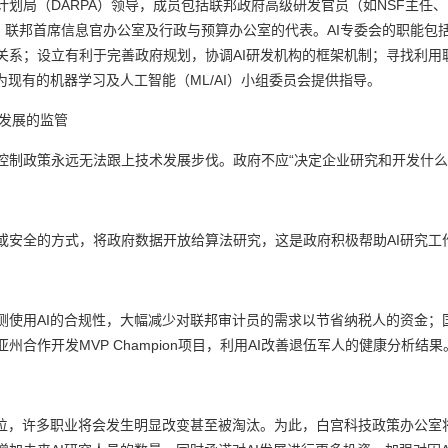
计划局（
DARPA
）领导，成员包括联邦政府高级研发官员（如
NSF
主任、
、联邦首席信息官办公室及行政与预算办公室的代表。
AI
专委会的职能包
关系；设立有利于完善政府规划，协调
AI
研发机构的框架机制；寻找利用
为现有的机器学习及人工智能（
ML/AI
）小组委员会提供指导。
发展的监管
控制政策永远无法跟上技术发展步伐。政府不应
“
决定企业研究和开发什
或安全的方式，将政府数据开放给算法研究，这是政府积极帮助
AI
研究工
测使用
AI
的合规性，大幅减少对联邦审计员的需求以节省纳税人的资金；
亚州合作开发
MVP Champion
项目，利用
AI
改善退伍军人的健康分析结果
位，许多职业将会发生明显改变甚至被淘汰。为此，白宫科技政策办公室