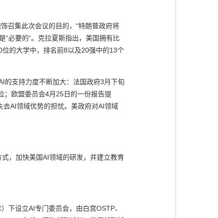
饰召集此次会议的目的，“特朗普政府将
是“必要的”。克拉夏斯指出，美国拥有比
0
位的大学中，排名前
8
以及
20
强中的
13
个
AI
的支持力度不断加大：法国政府
3
月下旬
位；欧盟委员会
4
月
25
日的一份报告提
失去
AI
领域优势的担忧。美政府对
AI
领域
方式，加快美国
AI
领域的研发，并建立教育
C
）下设立
AI
专门委员会，由白宫
OSTP
、