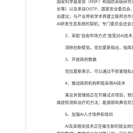
国家科学基金会（
NSF
）和国防高级研究
长等）以及来自
OSTP
、国家安全委员会
出建议；与产业界和学术界建立联邦合作
AI
研发生态系统的契机；专门委员会还会
2
、采取
“
自由市场方式
”
放宽对
AI
技术
消除创新壁垒。克拉夏斯指出，指挥
3
、开放政府数据
克拉夏斯表示，可以通过不损害隐私
4
、推动政府机构积极采用
AI
技术
美总务管理局正在开展试点项目，预
癌症检测和治疗的方法；能源部和弗吉尼
5
、加强
AI
人才培养和培训
AI
及其相关技术正在催生新的就业岗