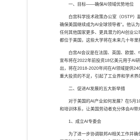
一、目标
——
确保
AI
领域优势地位
白宫科学技术政策办公室（
OSTP
）
确保美国继续成为
AI
全球领导者”。他认
任何其他国家更多、更具潜力的
AI
创业公
都位于美国，这些大学将在未来几十年里
白宫
AI
会议是在法国、英国、欧盟、
宣布将在
2022
年前投资
18
亿美元用于
AI
出，将在
2018-2020
年间在
AI
领域提供
24
重大投资的不足，引起了工业界和学术界
二、促进
AI
发展的五大新举措
对于美国的
AI
产业如何发展？在
5
月
1
和培训体系，让美国劳动者充分体会
AI
带
1
、成立
AI
专委会
为了进一步协调联邦
AI
相关工作并确