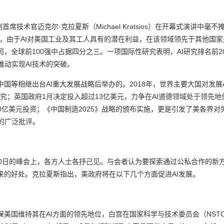
副首席技术官迈克尔
·
克拉夏斯（
Michael Kratsios
）在开幕式演讲中毫不掩
为，由于
AI
对美国工业及其工人具有的潜在利益，在该领域领先于其他国家
司，全球前
100
强中占据四分之三。一项国际性研究表明，
AI
研究排名前
2
推动实现
AI
技术的突破。
中国等相继出台
AI
重大发展战略后举办的。
2018
年，世界主要大国对发展
研究；英国政府
1
月决定投入超过
13
亿美元，力争在
AI
道德领域处于领先地
0
亿美元投资；《中国制造
2025
》战略的颁布实施，更是引发了美各界对
的广泛批评。
0
日的峰会上，各方人士各抒己见。与会者认为要探索通过公私合作的新
来的好处。克拉夏斯指出，美政府将在以下几个方面促进
AI
发展。
保美国维持其在
AI
方面的领先地位，白宫在国家科学与技术委员会（
NST