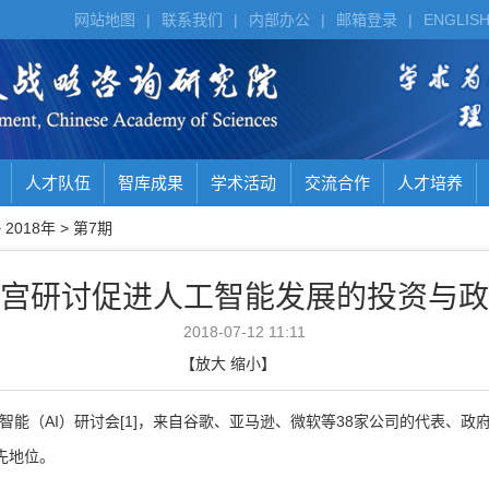
网站地图
|
联系我们
|
内部办公
|
邮箱登录
|
ENGLIS
人才队伍
智库成果
学术活动
交流合作
人才培养
>
2018年
>
第7期
宫研讨促进人工智能发展的投资与政
2018-07-12 11:11
【
放大
缩小
】
智能（
AI
）研讨会
[1]
，来自谷歌、亚马逊、微软等
38
家公司的代表、政
先地位。