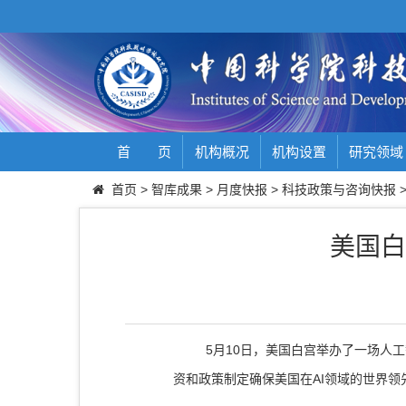
首 页
机构概况
机构设置
研究领域
首页
>
智库成果
>
月度快报
>
科技政策与咨询快报
美国白
5
月
10
日，美国白宫举办了一场人工
资和政策制定确保美国在
AI
领域的世界领